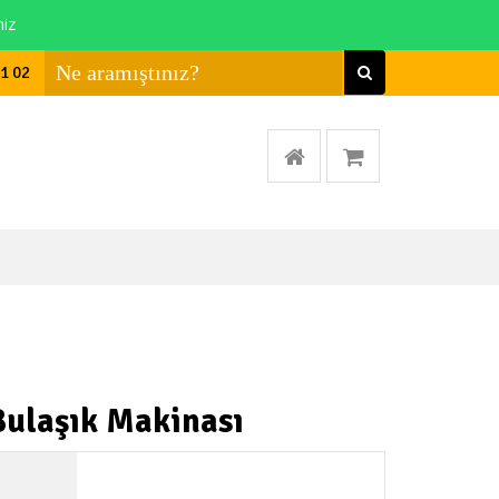
niz
01 02
Bulaşık Makinası