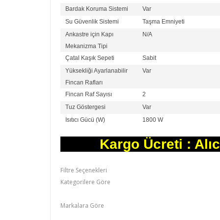
Bardak Koruma Sistemi
Var
Su Güvenlik Sistemi
Taşma Emniyeti
Ankastre için Kapı
N/A
Mekanizma Tipi
Çatal Kaşık Sepeti
Sabit
Yüksekliği Ayarlanabilir
Var
Fincan Rafları
Fincan Raf Sayısı
2
Tuz Göstergesi
Var
Isıtıcı Gücü (W)
1800 W
Kargo Ücreti : Alı
Filtre Seçenekleri
Kategorilere Göre
ALTUS,Bulaşık Makineleri
Markalara Göre
ALTUS