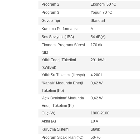
Program 2
Ekonomi 50 °C
Program 3
Yoğun 70 °C
Gövde Tipi
Standart
Kurutma Performansı
A
Ses Seviyesi (dBA)
54 dB(A)
Ekonomi Programı Süresi
170 dk
(dk)
Yıllık Enerji Tüketimi
291 kWh
(kWh/yıl)
Yıllık Su Tüketimi (litre/yıl)
4.200 L
"Kapalı" Modunda Enerji
0,42 W
Tüketimi (Po)
'Açık Bırakılma' Modunda
0,42 W
Enerji Tüketimi (Pl)
Güç (W)
1800-2100
Akım (A)
10 A
Kurutma Sistemi
Statik
Program Sıcaklıkları (°C)
50-70