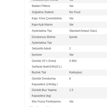
Bakteri Filtresi
Var
Soğutma Sistemi
No Frost
Kapı Yönü Çevirebilme
Var
Kapı Açık Alarmı
Var
Aydınlatma Tipi
Standart Ampul (Sarı)
Dondurucu Bölme
İçerde
Aydınlatma Tipi
Sebzelik Adedi
2
İyonizer
Var
Günlük 25°c Enerji
0.964
Sarfiyatı (kwh/24h)(CL)
Buzluk Tipi
Kartuşsuz
Günlük Dondurma
6
Kapasitesi (24h/kg )
Günlük Buz Yapma
1.5
Kapasitesi (kg)
Eko Fuzzy Fonksiyonu
Var