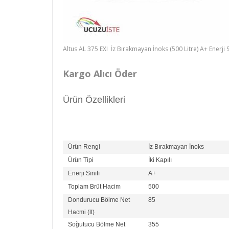
Altus AL 375 EXI İz Bırakmayan İnoks (500 Litre) A+ Enerji 
Kargo Alıcı Öder
Ürün Özellikleri
Ürün Rengi
İz Bırakmayan İnoks
Ürün Tipi
İki Kapılı
Enerji Sınıfı
A+
Toplam Brüt Hacim
500
Dondurucu Bölme Net
85
Hacmi (lt)
Soğutucu Bölme Net
355