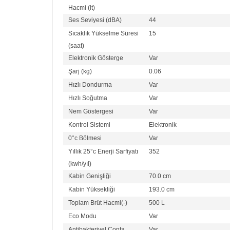
Hacmi (lt)
Ses Seviyesi (dBA)
44
Sıcaklık Yükselme Süresi
15
(saat)
Elektronik Gösterge
Var
Şarj (kg)
0.06
Hızlı Dondurma
Var
Hızlı Soğutma
Var
Nem Göstergesi
Var
Kontrol Sistemi
Elektronik
0°c Bölmesi
Var
Yıllık 25°c Enerji Sarfiyatı
352
(kwh/yıl)
Kabin Genişliği
70.0 cm
Kabin Yüksekliği
193.0 cm
Toplam Brüt Hacmi(-)
500 L
Eco Modu
Var
Antibakteriyel Conta
Var