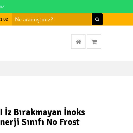
niz
01 02
I İz Bırakmayan İnoks
nerji Sınıfı No Frost