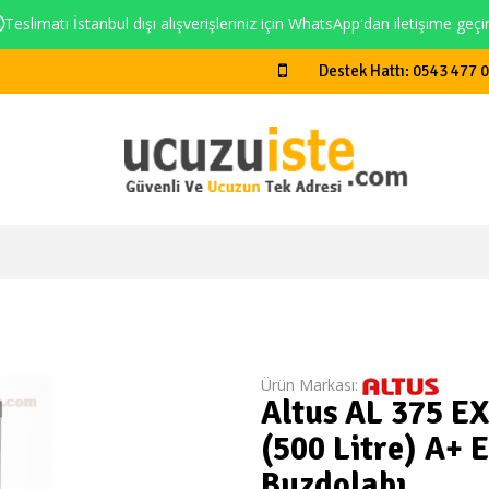
Teslimatı İstanbul dışı alışverişleriniz için WhatsApp'dan iletişime geçi
Destek Hattı: 0543 477 
Ürün Markası:
Altus AL 375 EX
(500 Litre) A+ E
Buzdolabı