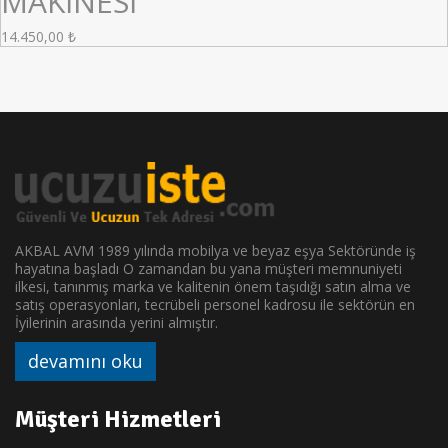
MAKİNESİ
14.450,00
₺
AKBAL AVM 1989 yılında mobilya ve beyaz eşya Sektöründe iş
hayatına başladı O zamandan bu yana müşteri memnuniyeti
ilkesi, tanınmış marka ve kalitenin önem taşıdığı satın alma ve
satış operasyonları, tecrübeli personel kadrosu ile sektörün en
İyilerinin arasında yerini almıştır.
devamını oku
Müşteri Hizmetleri