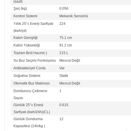
(saat)
Şarj (kg)
0.056
Kontrol Sistemi
Mekanik Sensörlü
Yıllık 25°c Enerji Sarfiyatı
224
(kwh/yıl)
Kabin Genişliği
75.1 cm
Kabin Yüksekliği
91.2 cm
Toplam Brüt Hacmi(-)
215 L
Su Buz Seçimi Fonksiyonu
Mevcut Değil
Antibakteriyel Conta
Var
Soğutma Sistemi
Statik
Otomatik Buz Makinası
Mevcut Değil
Dondurucu Çekmece
1
Sayısı
Günlük 25°c Enerji
0.615
Sarfiyatı (kwh/24h)(CL)
Günlük Dondurma
12
Kapasitesi (24h/kg )