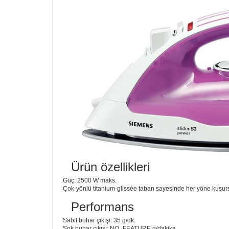
Ürün özellikleri
Güç: 2500 W maks.
Çok-yönlü titanium-glissée taban sayesinde her yöne kusur
Performans
Sabit buhar çıkışı: 35 g/dk.
Şok buhar çıkışı: NO_FEATURE g/dakika