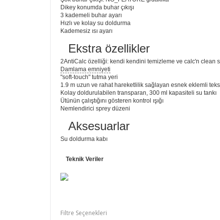
Dikey konumda buhar çıkışı
3 kademeli buhar ayarı
Hızlı ve kolay su doldurma
Kademesiz ısı ayarı
Ekstra özellikler
2AntiCalc özelliği: kendi kendini temizleme ve calc'n clean si
Damlama emniyeti
"soft-touch" tutma yeri
1.9 m uzun ve rahat hareketlilik sağlayan esnek eklemli teks
Kolay doldurulabilen transparan, 300 ml kapasiteli su tankı
Ütünün çalıştığını gösteren kontrol ışığı
Nemlendirici sprey düzeni
Aksesuarlar
Su doldurma kabı
Teknik Veriler
Filtre Seçenekleri