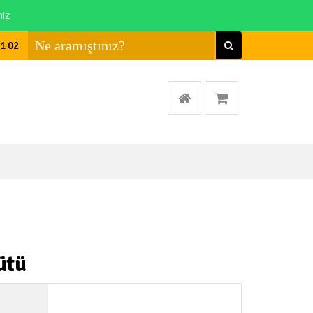
niz
01 02
ütü