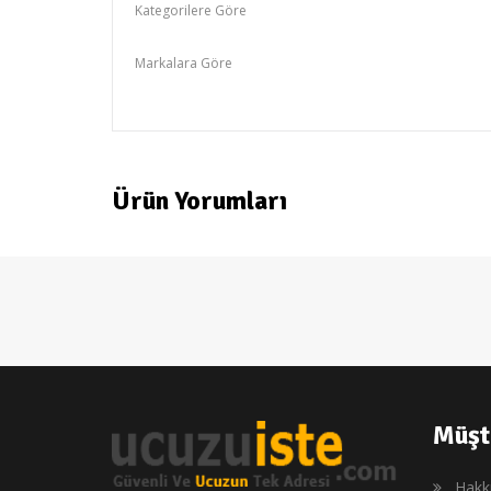
Kategorilere Göre
Siemens
Markalara Göre
SIEMENS
Ürün Yorumları
Müşt
Hakk