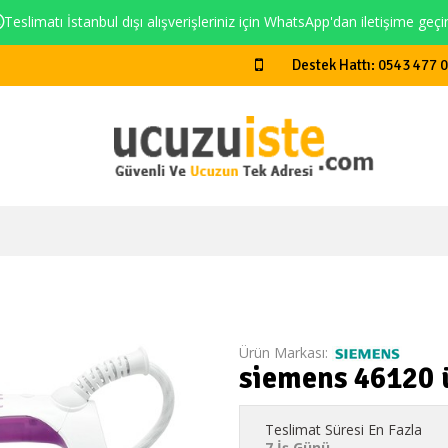
Teslimatı İstanbul dışı alışverişleriniz için WhatsApp'dan iletişime geçi
Destek Hattı: 0543 477 
Ürün Markası:
siemens 46120 
Teslimat Süresi En Fazla
7 İş Günü