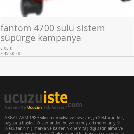
fantom 4700 sulu sistem
süpürge kampanya
0,00
₺
3.450,00
₺
AKBAL AVM 1989 yılında mobilya ve beyaz eşya Sektöründe iş
hayatına başladı O zamandan bu yana müşteri memnuniyeti
ilkesi, tanınmış marka ve kalitenin önem taşıdığı satın alma ve
satış operasyonları, tecrübeli personel kadrosu ile sektörün en