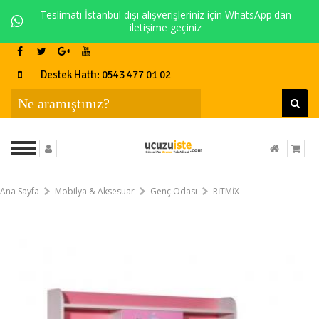
Teslimatı İstanbul dışı alışverişleriniz için WhatsApp'dan
iletişime geçiniz
Destek Hattı: 0543 477 01 02
Ana Sayfa
Mobilya & Aksesuar
Genç Odası
RİTMİX