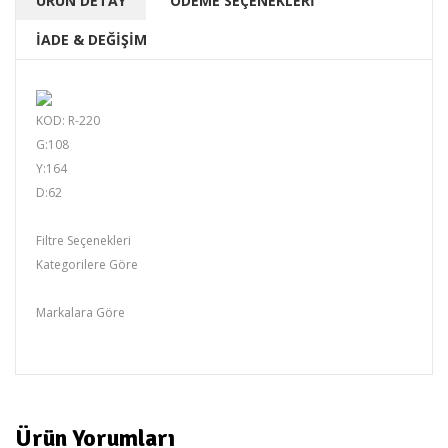
ÜRÜN DETAY
ÖDEME SEÇENEKLERİ
İADE & DEĞİŞİM
KOD: R-220
G:108
Y:164
D:62
Filtre Seçenekleri
Kategorilere Göre
RİTMİX
Markalara Göre
gencecix
Ürün Yorumları