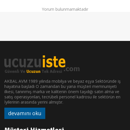
Yorum bulunmamaktadır
AKBAL AVM 1989 yılında mobilya ve beyaz eşya Sektöründe iş
hayatına başladı O zamandan bu yana müşteri memnuniyeti
ilkesi, tanınmış marka ve kalitenin önem taşıdığı satın alma ve
satış operasyonları, tecrübeli personel kadrosu ile sektörün en
İyilerinin arasında yerini almıştır.
devamını oku