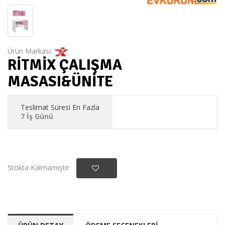
Ürün Markası:
RİTMİX ÇALIŞMA
MASASI&ÜNİTE
Teslimat Süresi En Fazla
7 İş Günü
Stokta Kalmamıştır