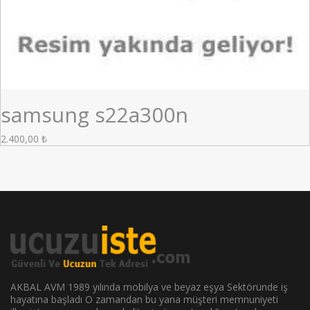
samsung s22a300n
2.400,00
₺
AKBAL AVM 1989 yılında mobilya ve beyaz eşya Sektöründe iş
hayatına başladı O zamandan bu yana müşteri memnuniyeti