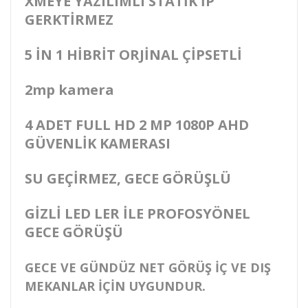
XMEYE YAZILIMLI STATİK İP
GERKTİRMEZ
5 İN 1 HİBRİT ORJİNAL ÇİPSETLİ
2mp kamera
4 ADET FULL HD 2 MP 1080P AHD
GÜVENLİK KAMERASI
SU GEÇİRMEZ, GECE GÖRÜŞLÜ
GİZLİ LED LER İLE PROFOSYÖNEL
GECE GÖRÜŞÜ
GECE VE GÜNDÜZ NET GÖRÜŞ İÇ VE DIŞ
MEKANLAR İÇİN UYGUNDUR.