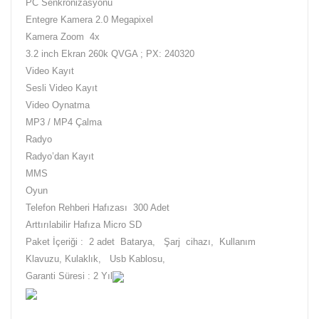
PC Senkronizasyonu
Entegre Kamera 2.0 Megapixel
Kamera Zoom
4x
3.2 inch
Ekran 260k QVGA ; PX: 240320
Video Kayıt
Sesli Video Kayıt
Video Oynatma
MP3 / MP4 Çalma
Radyo
Radyo’dan Kayıt
MMS
Oyun
Telefon Rehberi Hafızası
300 Adet
Arttırılabilir Hafıza Micro SD
Paket İçeriği : 2 adet
Batarya,
Şarj
cihazı,
Kullanım
Klavuzu, Kulaklık,
Usb Kablosu,
Garanti Süresi : 2 Yıl