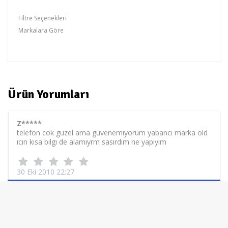
Filtre Seçenekleri
Markalara Göre
dolia
Ürün Yorumları
Z*****
telefon cok guzel ama guvenemıyorum yabancı marka old
ıcın kısa bılgı de alamıyrm sasırdım ne yapıyım
30 Eki 2010 22:27