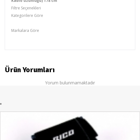
Kablo uzunluğu) 178 cm
Filtre Seçenekleri
Kategorilere Göre
Havalı Aletler
Markalara Göre
Ban-Co
Ürün Yorumları
Yorum bulunmamaktadır