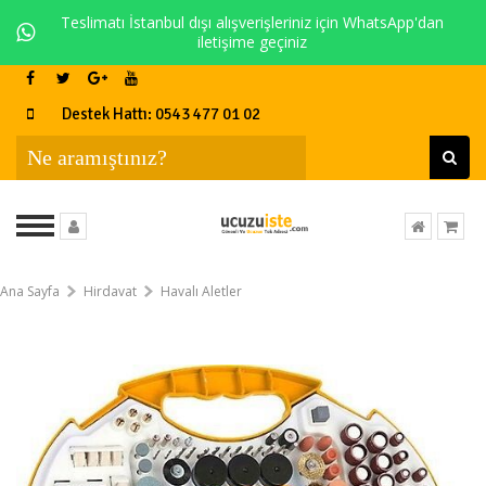
Teslimatı İstanbul dışı alışverişleriniz için WhatsApp'dan
iletişime geçiniz
Destek Hattı: 0543 477 01 02
Ana Sayfa
Hirdavat
Havalı Aletler