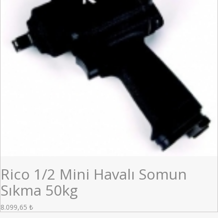
Rico 1/2 Mini Havalı Somun
Sıkma 50kg
8.099,65
₺