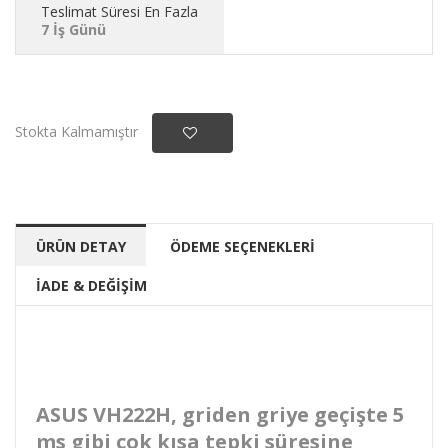
Teslimat Süresi En Fazla
7 İş Günü
Stokta Kalmamıştır
ÜRÜN DETAY
ÖDEME SEÇENEKLERİ
İADE & DEĞİŞİM
ASUS VH222H, griden griye geçişte 5
ms gibi çok kısa tepki süresine