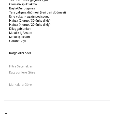
Tek dokunuşla geçmeli ayak
Otomatik iplik takma
Başla/Dur düğmesi
Ters çalışma düğmesi (ileri geri düğmesi)
İğne yukarı - aşağı pozisyonu
Hafıza (1 grup / 30 ünite dikiş)
Hafıza (4 grup / 20 ünite dikiş)
Dikiş şablonları
Metalik İç Aksam
Metal iç aksam
Garanti: 2 yıl
Kargo Alıcı öder
Filtre Seçenekleri
Kategorilere Göre
zetina
Markalara Göre
Zetina