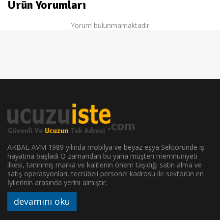
Ürün Yorumları
Yorum bulunmamaktadır
AKBAL AVM 1989 yılında mobilya ve beyaz eşya Sektöründe iş
hayatına başladı O zamandan bu yana müşteri memnuniyeti
ilkesi, tanınmış marka ve kalitenin önem taşıdığı satın alma ve
satış operasyonları, tecrübeli personel kadrosu ile sektörün en
İyilerinin arasında yerini almıştır.
devamını oku