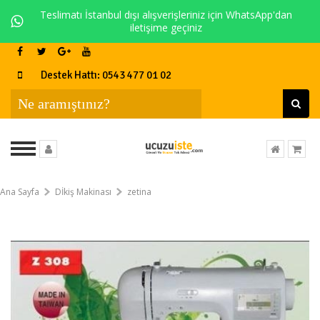
Teslimatı İstanbul dışı alışverişleriniz için WhatsApp'dan
iletişime geçiniz
Destek Hattı: 0543 477 01 02
Ana Sayfa
Dİkiş Makinası
zetina