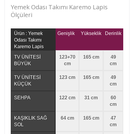
Yemek Odası Takımı Karemo Lapis
Ölçüleri
Ürün : Yemek
Genişlik
Yükseklik
Derinlik
Odası Takımı
Karemo Lapis
TV ÜNİTESİ
123+70
165 cm
49
BÜYÜK
cm
cm
TV ÜNİTESİ
123 cm
165 cm
49
KÜÇÜK
cm
SEHPA
122 cm
31 cm
60
cm
KAŞIKLIK SAĞ
64 cm
165 cm
47
SOL
cm