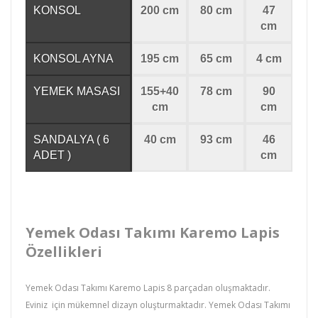
KONSOL
200 cm
80 cm
47
cm
KONSOL AYNA
195 cm
65 cm
4 cm
YEMEK MASASI
155+40
78 cm
90
cm
cm
SANDALYA ( 6
40 cm
93 cm
46
ADET )
cm
Yemek Odası Takımı Karemo Lapis
Özellikleri
Yemek Odası Takımı
Karemo Lapis 8 parçadan oluşmaktadır.
Eviniz için mükemnel dizayn oluşturmaktadır. Yemek Odası Takımı