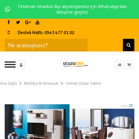
Teslimatı İstanbul dışı alışverişleriniz için WhatsApp'dan
iletişime geçiniz
Destek Hattı: 0543 477 01 02
Ana Sayfa
Mobilya & Aksesuar
Yemek Odası Takımı