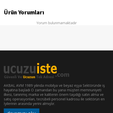
Ürün Yorumları
Yorum bulunmamaktadır
AKBAL AVM 1989 yılında mobilya ve beyaz eşya Sektöründe iş
hayatına başladı O zamandan bu yana müşteri memnuniyeti
ilkesi, tanınmış marka ve kalitenin önem taşıdığı satın alma ve
satış operasyonları, tecrübeli personel kadrosu ile sektörün en
İyilerinin arasında yerini almıştır.