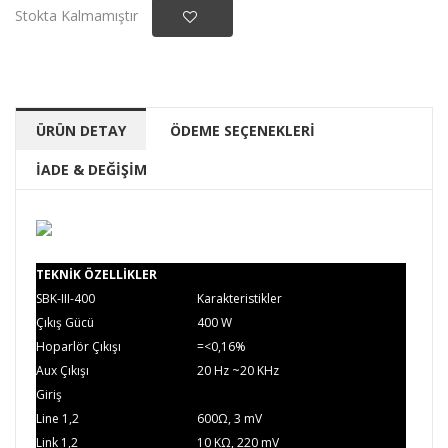
Stokta Kalmamıştır
ÜRÜN DETAY
ÖDEME SEÇENEKLERİ
İADE & DEĞİŞİM
TEKNİK ÖZELLİKLER
SBK-III-400
Karakteristikler
Çıkış Gücü
400 W
Hoparlör Çıkışı
=<0,16%
Aux Çıkışı
20 Hz ~20 KHz
Giriş
Line 1,2
600Ω, 3 mV
Link 1,2
10 K
Ω, 220 mV