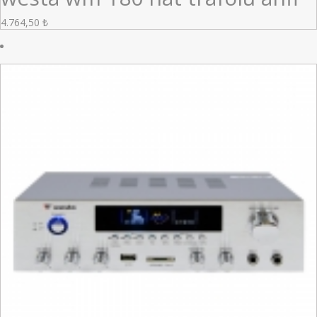
4.764,50
₺