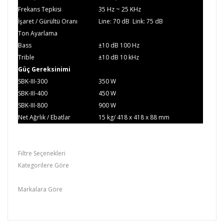
Frekans Tepkisi
35
Hz ~ 25 KHz
İşaret / Gürültü Oranı
L
ine: 70 dB Link: 75 dB
Ton Ayarlama
Bass
±10 dB 100 Hz
Trible
±10 dB 10 kHz
Güç Gereksinimi
SBK-III-300
350 W
SBK-III-400
450 W
SBK-III-800
900 W
Net Ağrlık / Ebatlar
15 kg/ 418
x 418 x 88 mm
Filtre Seçenekleri
Kategorilere Göre
Stereo Amfiler
Markalara Göre
Westa