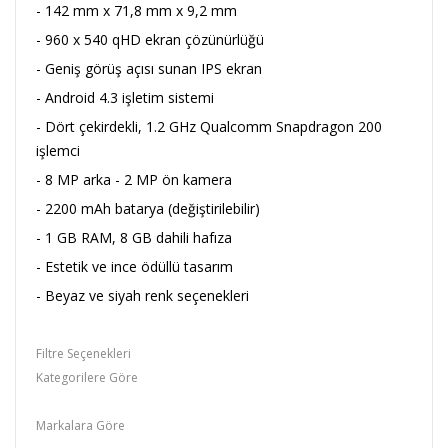
- 142 mm x 71,8 mm x 9,2 mm
- 960 x 540 qHD ekran çözünürlüğü
- Geniş görüş açısı sunan IPS ekran
- Android 4.3 işletim sistemi
- Dört çekirdekli, 1.2 GHz Qualcomm Snapdragon 200
işlemci
- 8 MP arka - 2 MP ön kamera
- 2200 mAh batarya (değiştirilebilir)
- 1 GB RAM, 8 GB dahili hafıza
- Estetik ve ince ödüllü tasarım
- Beyaz ve siyah renk seçenekleri
Filtre Seçenekleri
Kategorilere Göre
Vestel
Markalara Göre