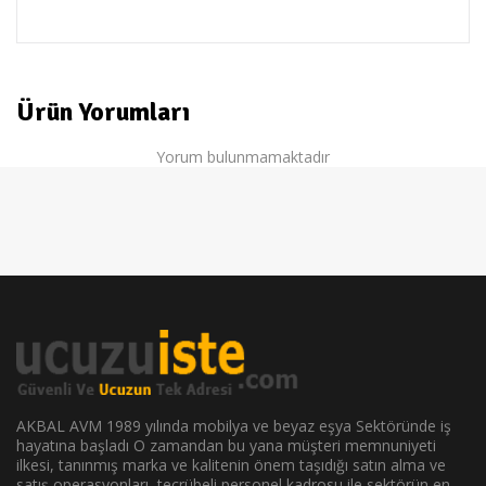
vestel
Ürün Yorumları
Yorum bulunmamaktadır
AKBAL AVM 1989 yılında mobilya ve beyaz eşya Sektöründe iş
hayatına başladı O zamandan bu yana müşteri memnuniyeti
ilkesi, tanınmış marka ve kalitenin önem taşıdığı satın alma ve
satış operasyonları, tecrübeli personel kadrosu ile sektörün en