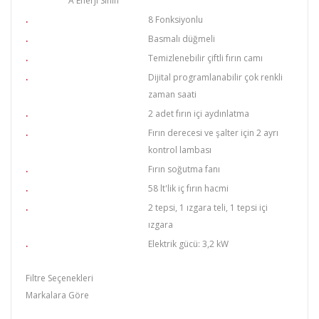
A Enerji Sınıfı
.
8 Fonksiyonlu
.
Basmalı düğmeli
.
Temizlenebilir çiftli fırın camı
.
Dijital programlanabilir çok renkli
zaman saati
.
2 adet fırın içi aydınlatma
.
Fırın derecesi ve şalter için 2 ayrı
kontrol lambası
.
Fırın soğutma fanı
.
58 lt'lik iç fırın hacmi
.
2 tepsi, 1 ızgara teli, 1 tepsi içi
ızgara
.
Elektrik gücü: 3,2 kW
Filtre Seçenekleri
Markalara Göre
termikel