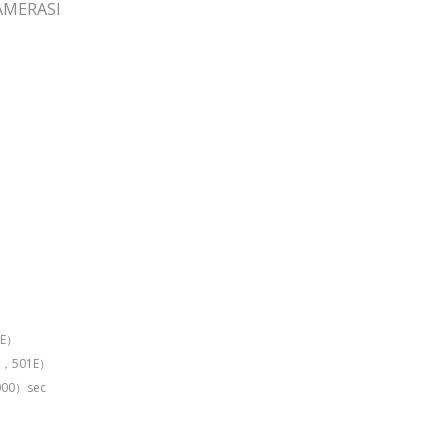
AMERASI
RE）
.2，501E）
00）sec