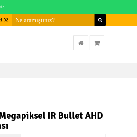
niz
01 02
Megapiksel IR Bullet AHD
sı