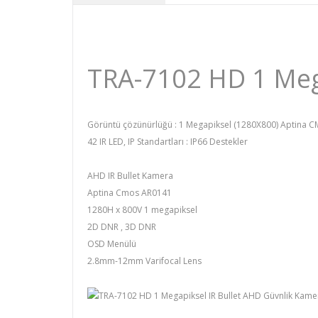
TRA-7102 HD 1 Mega
Görüntü çözünürlüğü : 1 Megapiksel (1280X800) Aptina CM
42 IR LED, IP Standartları : IP66 Destekler
AHD IR Bullet Kamera
Aptina Cmos AR0141
1280H x 800V 1 megapiksel
2D DNR , 3D DNR
OSD Menülü
2.8mm-12mm Varifocal Lens