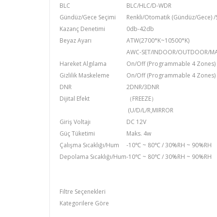
BLC
BLC/HLC/D-WDR
Gündüz/Gece Seçimi
Renkli/Otomatik (Gündüz/Gece) /
Kazanç Denetimi
0db-42db
Beyaz Ayarı
ATW(2700°K~10500°K)
AWC-SET/INDOOR/OUTDOOR/M
Hareket Algılama
On/Off (Programmable 4 Zones)
Gizlilik Maskeleme
On/Off (Programmable 4 Zones)
DNR
2DNR/3DNR
Dijital Efekt
（FREEZE）
(U/D/L/R,MIRROR
Giriş Voltajı
DC 12V
Güç Tüketimi
Maks. 4w
Çalışma Sıcaklığı/Hum
-10℃ ~ 80℃ / 30%RH ~ 90%RH
Depolama Sıcaklığı/Hum
-10℃ ~ 80℃ / 30%RH ~ 90%RH
Filtre Seçenekleri
Kategorilere Göre
Gece Görüşlü Kamera