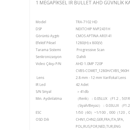
1 MEGAPIKSEL IR BULLET
AHD GÜVNLIK K
Model
TRA-7102 HD
DSP
NEXTCHIP NVP2431H
Görüntü Aygıtı
CMOS APTINA AR0141
Efektif Piksel
1280(H) x 800(V)
Tarama Sistemi
Progressive Scan
Senkronizasyon
Dahili
Video Çıkışı P/N
AHD 1.0MP 720P
CVBS-COMET_1280H/CVBS_960H
Lens
2.8 mm - 12 mm Varifokal Lens
IR Led
42 Adet
S/N Sinyal
＞41db
Min. Aydınlatma
（Renk）：0.05LUX （F1.2，501
（Siyah/Beyaz）：0.03LUX （F1
ESC
1/50（60）~1/100，000（120，0
OSD Dili
CHN1,CHN2,GER,FRA,ITA,SPA,
POL,RUS,POR,NED,TUR,ENG