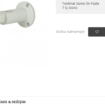
Teslimat Süresi En Fazla
7 İş Günü
Stokta Kalmamıştır
İADE & DEĞİŞİM