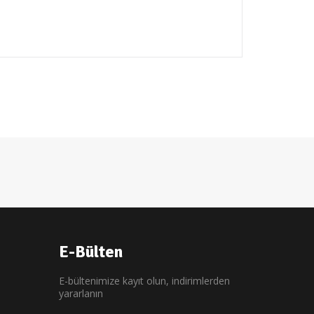
E-Bülten
E-bültenimize kayıt olun, indirimlerden
yararlanın