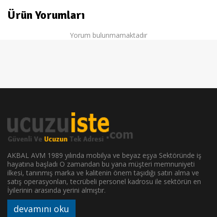
Ürün Yorumları
Yorum bulunmamaktadır
AKBAL AVM 1989 yılında mobilya ve beyaz eşya Sektöründe iş
hayatına başladı O zamandan bu yana müşteri memnuniyeti
ilkesi, tanınmış marka ve kalitenin önem taşıdığı satın alma ve
satış operasyonları, tecrübeli personel kadrosu ile sektörün en
İyilerinin arasında yerini almıştır.
devamını oku