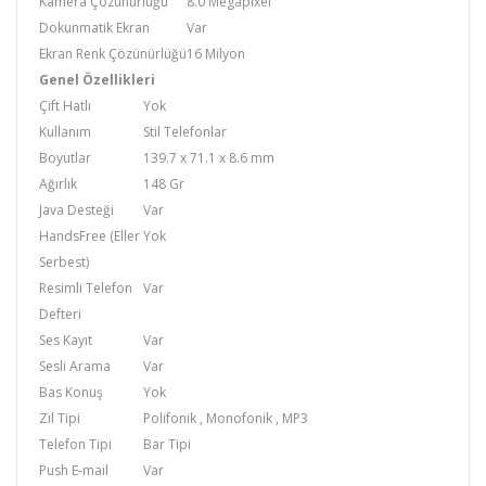
Kamera Çözünürlüğü
8.0 Megapixel
Dokunmatik Ekran
Var
Ekran Renk Çözünürlüğü
16 Milyon
Genel Özellikleri
Çift Hatlı
Yok
Kullanım
Stil Telefonlar
Boyutlar
139.7 x 71.1 x 8.6 mm
Ağırlık
148 Gr
Java Desteği
Var
HandsFree (Eller
Yok
Serbest)
Resimli Telefon
Var
Defteri
Ses Kayıt
Var
Sesli Arama
Var
Bas Konuş
Yok
Zil Tipi
Polifonik , Monofonik , MP3
Telefon Tipi
Bar Tipi
Push E-mail
Var