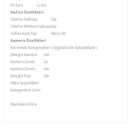
Pil Türü
Li-Ion
Hafıza Özellikleri
Telefon Hafızası
Var
Telefon Rehberi Hafızası
Var
Hafıza Kartı Tipi
Micro SD
Kamera Özellikleri
Görüntülü Konuşma
Var ( Uygulama ile data kullanır )
Entegre Kamera
Var
Kamera Zoom
3x
Kamera Zoom:
Var
Entegre Flaş
Var
Filtre Seçenekleri
Kategorilere Göre
Sony
Markalara Göre
SONY ERICSSON