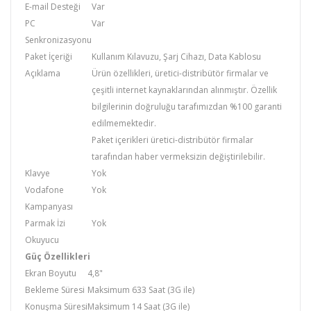
E-mail Desteği
Var
PC
Var
Senkronizasyonu
Paket İçeriği
Kullanım Kılavuzu, Şarj Cihazı, Data Kablosu
Açıklama
Ürün özellikleri, üretici-distribütör firmalar ve
çeşitli internet kaynaklarından alınmıştır. Özellik
bilgilerinin doğruluğu tarafımızdan %100 garanti
edilmemektedir.
Paket içerikleri üretici-distribütör firmalar
tarafından haber vermeksizin değiştirilebilir.
Klavye
Yok
Vodafone
Yok
Kampanyası
Parmak İzi
Yok
Okuyucu
Güç Özellikleri
Ekran Boyutu
4,8"
Bekleme Süresi
Maksimum 633 Saat (3G ile)
Konuşma Süresi
Maksimum 14 Saat (3G ile)