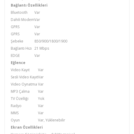
Bağlantı Özellikleri
Bluetooth
Var
Dahili Modem
Var
GPRS
Var
GPRS
Var
Şebeke
850/900/1800/1900
Bağlantı Hızı
21 Mbps
EDGE
Var
Eğlence
Video Kayıt
Var
Sesli Video Kayıt
Var
Video Oynatma
Var
MP3 Çalma
Var
TV Özelliği
Yok
Radyo
Var
MMS
Var
Oyun
Var, Yüklenebilir
Ekran Özellikleri