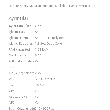
Bu liste Xperia M2 ürününün ana özelliklerini ve işlevlerini içerir.
Ayrıntılar
Ayırt Edici Özellikler
İşletim Türü
Android
İşletim Sistemi
Android 4.3 (Jelly Bean)
İşlemci Kapasitesi
1,2 GHz Quad Core
RAM Kapasitesi
1 GB RAM
Dahili Hafıza
8 GB
Arttırılabilir Hafıza
Var
Ekran Tipi
TFT
Ön (Selfie) Kamera
VGA
Wi-Fi.
802.11 a/b/g/n
3G
HSDPA
GPS
Var
Assisted GPS
Var
NFC
Var
Ekran Çözünürlüğü
540 x 960 Pixel