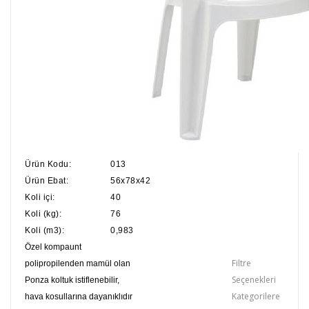
Ürün Kodu:
013
Ürün Ebat:
56x78x42
Koli içi:
40
Koli (kg):
76
Koli (m3):
0,983
Özel kompaunt
Filtre
polipropilenden mamül olan
Seçenekleri
Ponza koltuk istiflenebilir,
Kategorilere
hava kosullarına dayanıklıdır