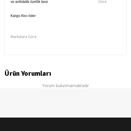
Göre
ve antistatik özellik tasır.
Kargo Alıcı öder
Siesta Sandalye ve Koltuk
Markalara Göre
Siesta
Ürün Yorumları
Yorum bulunmamaktadır