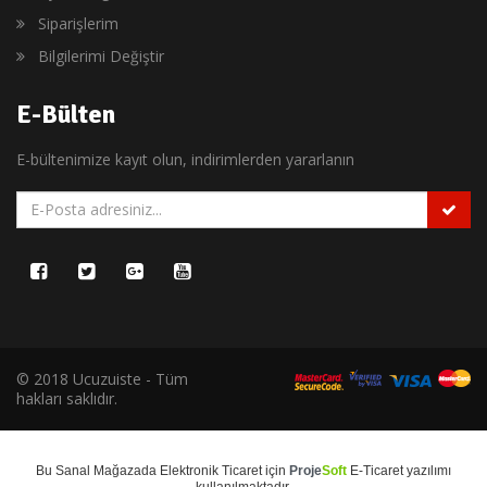
Siparişlerim
Bilgilerimi Değiştir
E-Bülten
E-bültenimize kayıt olun, indirimlerden yararlanın
© 2018 Ucuzuiste - Tüm
hakları saklıdır.
Bu
Sanal Mağaza
da
Elektronik Ticaret
için
Proje
Soft
E-Ticaret
yazılımı
kullanılmaktadır.