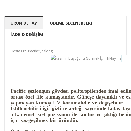
ÜRÜN DETAY
ÖDEME SEÇENEKLERİ
İADE & DEĞİŞİM
Siesta 089 Pacific Şezlong
Pacific şezlongun gövdesi polipropilenden imal edil
ortası özel file kumaştandır. Güneşe dayanıklı ve e
yapmayan kumaş UV korumalıdır ve değişebilir.
İstiflenebilirliliği, gizli tekerleği sayesinde kolay ta
5 kademeli sırt pozisyonu ile konfor ve şıklığı beni
için vazgeçilmez bir üründür.