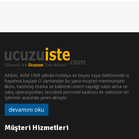
AKBAL AVM 1989 yılında mobilya ve beyaz eşya Sektöründe iş
hayatına başladı O zamandan bu yana müşteri memnuniyeti
ilkesi, tanınmış marka ve kalitenin önem taşıdığı satın alma ve
satış operasyonları, tecrübeli personel kadrosu ile sektörün en
İyilerinin arasında yerini almıştır.
devamını oku
Müşteri Hizmetleri