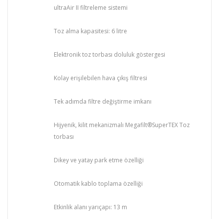
ultraAir II filtreleme sistemi
Toz alma kapasitesi: 6 litre
Elektronik toz torbası doluluk göstergesi
Kolay erişilebilen hava çıkış filtresi
Tek adımda filtre değiştirme imkanı
Hijyenik, kilit mekanizmalı Megafilt®SuperTEX Toz
torbası
Dikey ve yatay park etme özelliği
Otomatik kablo toplama özelliği
Etkinlik alanı yarıçapı: 13 m