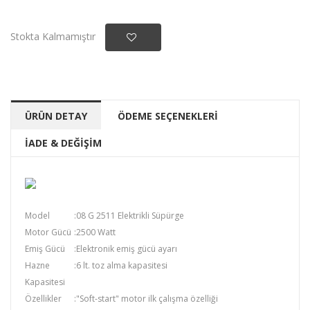
Stokta Kalmamıştır
ÜRÜN DETAY
ÖDEME SEÇENEKLERİ
İADE & DEĞİŞİM
Model
:
08 G 2511 Elektrikli Süpürge
Motor Gücü
:
2500 Watt
Emiş Gücü
:
Elektronik emiş gücü ayarı
Hazne
:
6 lt. toz alma kapasitesi
Kapasitesi
Özellikler
:
"Soft-start" motor ilk çalışma özelliği