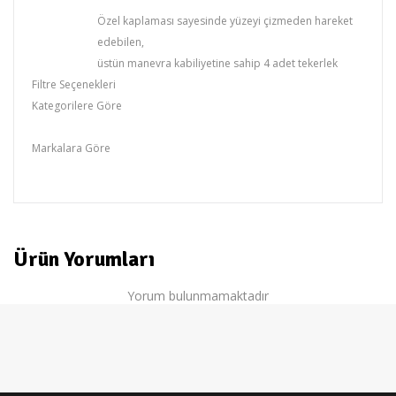
Özel kaplaması sayesinde yüzeyi çizmeden hareket
edebilen,
üstün manevra kabiliyetine sahip 4 adet tekerlek
Filtre Seçenekleri
Kategorilere Göre
Siemens
Markalara Göre
SIEMENS
Ürün Yorumları
Yorum bulunmamaktadır