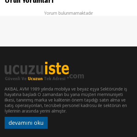
Ürün Yorumları
Yorum bulunmamaktadır
AKBAL AVM 1989 yılında mobilya ve beyaz eşya Sektöründe iş
hayatına başladı O zamandan bu yana müşteri memnuniyeti
ilkesi, tanınmış marka ve kalitenin önem taşıdığı satın alma ve
satış operasyonları, tecrübeli personel kadrosu ile sektörün en
İyilerinin arasında yerini almıştır.
devamını oku