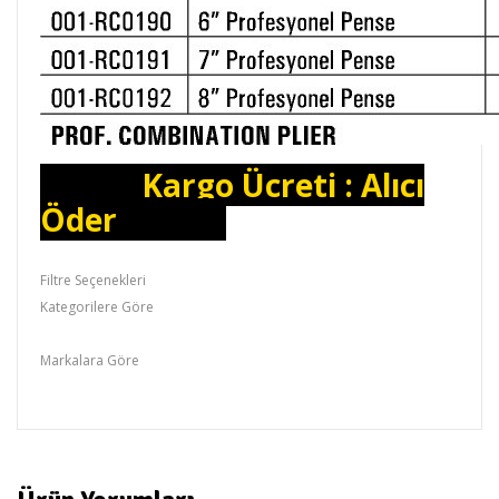
Kargo Ücreti : Alıcı
Öder
Filtre Seçenekleri
Kategorilere Göre
Pense Grubu,Pense & Kerpeten
Markalara Göre
RİCO