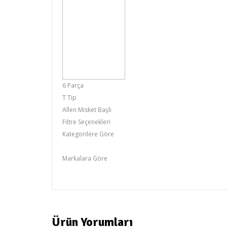
6 Parça
T Tip
Allen Misket Başlı
Filtre Seçenekleri
Kategorilere Göre
Allen Grubu,Allen Gurubu
Markalara Göre
RİCO
Ürün Yorumları