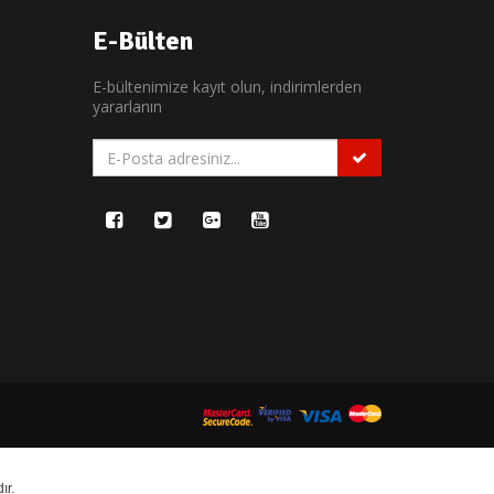
E-Bülten
E-bültenimize kayıt olun, indirimlerden
yararlanın
ır.