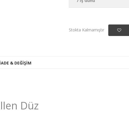
7 İş Günü
Stokta Kalmamıştır
İADE & DEĞİŞİM
Allen Düz