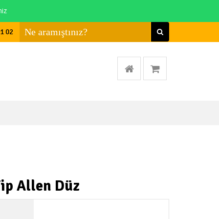
niz
01 02
Tip Allen Düz