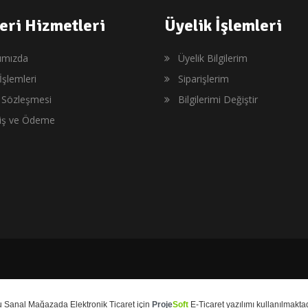
eri Hizmetleri
Üyelik İşlemleri
ımızda
Üyelik Bilgilerim
İşlemleri
Siparişlerim
ş Sözleşmesi
Bilgilerimi Değiştir
riş ve Ödeme
u
Sanal Mağaza
da
Elektronik Ticaret
için
Proje
Soft
E-Ticaret
yazılımı kullanılmaktad