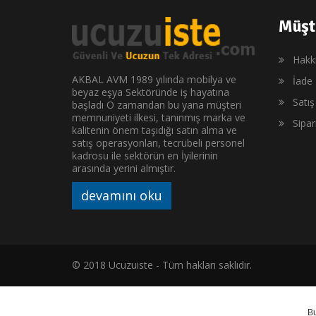
Müşt
Hakk
AKBAL AVM 1989 yılında mobilya ve
İade 
beyaz eşya Sektöründe iş hayatına
Satı
başladı O zamandan bu yana müşteri
memnuniyeti ilkesi, tanınmış marka ve
Sipa
kalitenin önem taşıdığı satın alma ve
satış operasyonları, tecrübeli personel
kadrosu ile sektörün en İyilerinin
arasında yerini almıştır.
devamını oku
© 2018 Ucuzuiste - Tüm hakları saklıdır.
B