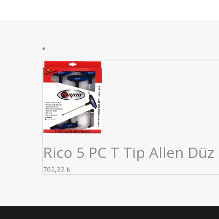
Rico 5 PC T Tip Allen Düz
762,32
₺