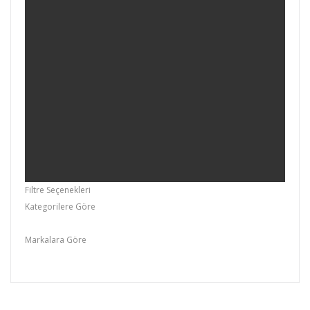
Filtre Seçenekleri
Kategorilere Göre
Rirdgid,Genel Çeşitler
Markalara Göre
Retta