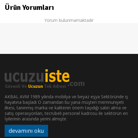
Ürün Yorumları
Yorum bulunmamaktadır
AKBAL AVM 1989 yılında mobilya ve beyaz eşya Sektöründe iş
hayatına başladı O zamandan bu yana müşteri memnuniyeti
ilkesi, tanınmış marka ve kalitenin önem taşıdığı satın alma ve
satış operasyonları, tecrübeli personel kadrosu ile sektörün en
İyilerinin arasında yerini almıştır.
devamını oku