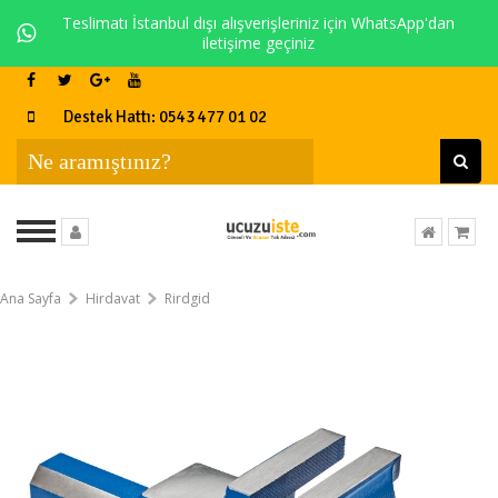
Teslimatı İstanbul dışı alışverişleriniz için WhatsApp'dan
iletişime geçiniz
Destek Hattı: 0543 477 01 02
Ana Sayfa
Hirdavat
Rirdgid