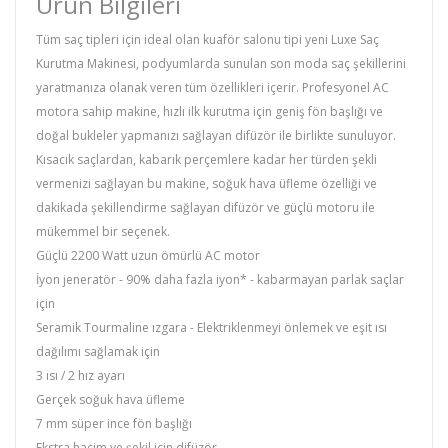
Ürün Bilgileri
Tüm saç tipleri için ideal olan kuaför salonu tipi yeni Luxe Saç
Kurutma Makinesi, podyumlarda sunulan son moda saç şekillerini
yaratmanıza olanak veren tüm özellikleri içerir. Profesyonel AC
motora sahip makine, hızlı ilk kurutma için geniş fön başlığı ve
doğal bukleler yapmanızı sağlayan difüzör ile birlikte sunuluyor.
Kısacık saçlardan, kabarık perçemlere kadar her türden şekli
vermenizi sağlayan bu makine, soğuk hava üfleme özelliği ve
dakikada şekillendirme sağlayan difüzör ve güçlü motoru ile
mükemmel bir seçenek.
Güçlü 2200 Watt uzun ömürlü AC motor
İyon jeneratör - 90% daha fazla iyon* - kabarmayan parlak saçlar
için
Seramik Tourmaline ızgara - Elektriklenmeyi önlemek ve eşit ısı
dağılımı sağlamak için
3 ısı / 2 hız ayarı
Gerçek soğuk hava üfleme
7 mm süper ince fön başlığı
Ekstra hacim ve şekil için difüzör