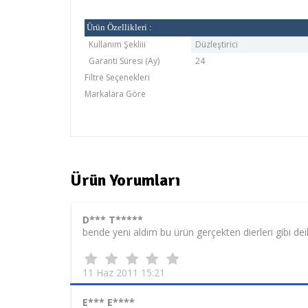
Ürün Özellikleri :
Kullanım Şekliii
Düzleştirici
Garanti Süresi (Ay)
24
Filtre Seçenekleri
Markalara Göre
REMINGTON
Ürün Yorumları
D*** T*****
bende yeni aldım bu ürün gerçekten dierleri gibi dei
11 Haz 2011 15:21
E*** E****