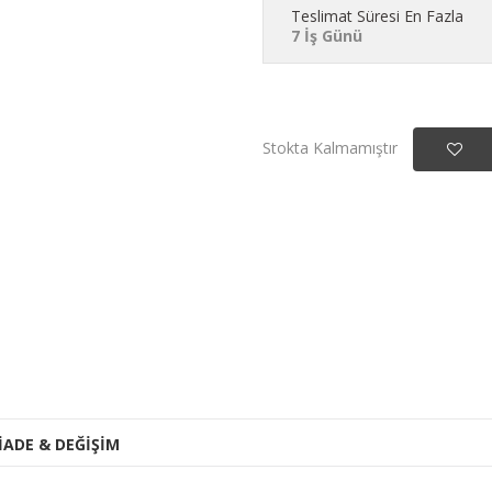
Teslimat Süresi En Fazla
7 İş Günü
Stokta Kalmamıştır
İADE & DEĞİŞİM