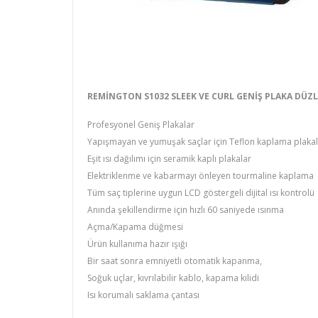
REMINGTON S1032 SLEEK VE CURL GENIŞ PLAKA DÜZL
Profesyonel Geniş Plakalar
Yapışmayan ve yumuşak saçlar için Teflon kaplama plaka
Eşit ısı dağılımı için seramik kaplı plakalar
Elektriklenme ve kabarmayı önleyen tourmaline kaplama
Tüm saç tiplerine uygun LCD göstergeli dijital ısı kontrolü
Anında şekillendirme için hızlı 60 saniyede ısınma
Açma/Kapama düğmesi
Ürün kullanıma hazır ışığı
Bir saat sonra emniyetli otomatik kapanma,
Soğuk uçlar, kıvrılabilir kablo, kapama kilidi
Isı korumalı saklama çantası