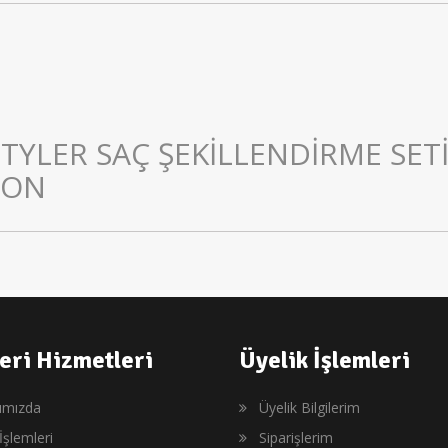
TYLER SAÇ ŞEKİLLENDİRME SET
LON
eri Hizmetleri
Üyelik İşlemleri
ımızda
Üyelik Bilgilerim
İşlemleri
Siparişlerim