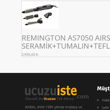
REMINGTON AS7050 AIRS
SERAMİK+TUMALIN+TEF
2.950,00
₺
Müşt
Hakk
AKBAL AVM 1989 yılında mobilya ve
İade 