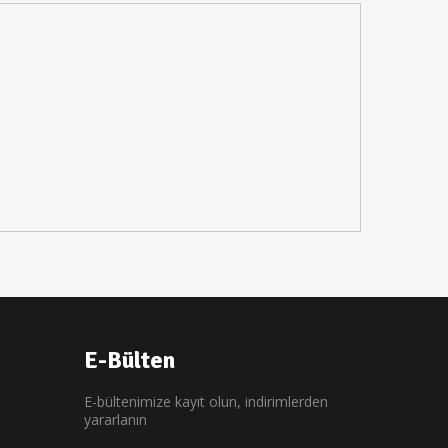
İ
E-Bülten
E-bültenimize kayıt olun, indirimlerden
yararlanın