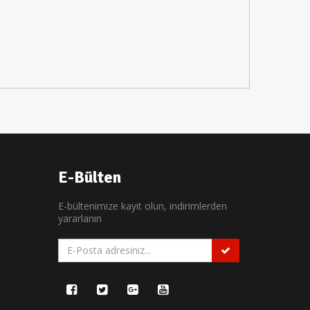
İ
E-Bülten
E-bültenimize kayıt olun, indirimlerden
yararlanın