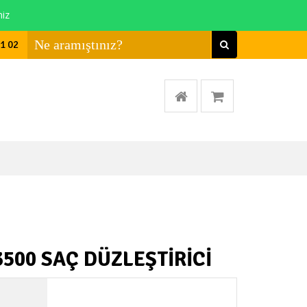
niz
01 02
500 SAÇ DÜZLEŞTİRİCİ