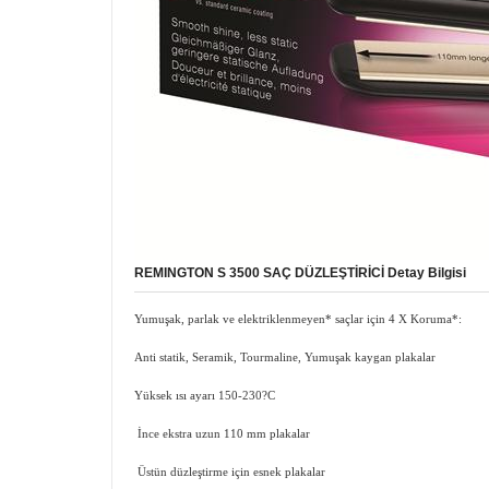
REMINGTON S 3500 SAÇ DÜZLEŞTİRİCİ Detay Bilgisi
Yumuşak, parlak ve elektriklenmeyen* saçlar için 4 X Koruma*:
Anti statik, Seramik, Tourmaline, Yumuşak kaygan plakalar
Yüksek ısı ayarı 150-230?C
İnce ekstra uzun 110 mm plakalar
Üstün düzleştirme için esnek plakalar