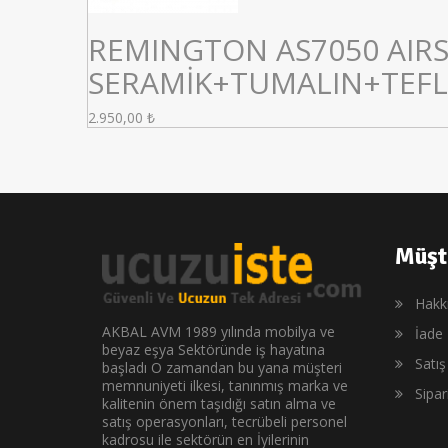
REMINGTON AS7050 AIRS
SERAMİK+TUMALIN+TEF
2.950,00
₺
Müşt
Hakk
AKBAL AVM 1989 yılında mobilya ve
İade 
beyaz eşya Sektöründe iş hayatına
Satı
başladı O zamandan bu yana müşteri
memnuniyeti ilkesi, tanınmış marka ve
Sipa
kalitenin önem taşıdığı satın alma ve
satış operasyonları, tecrübeli personel
kadrosu ile sektörün en İyilerinin