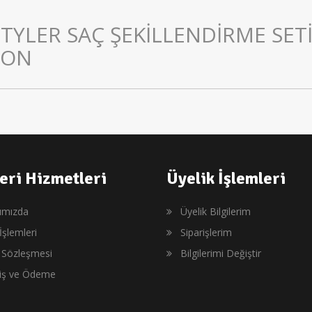
TYLER SAÇ ŞEKİLLENDİRME SET
LON
eri Hizmetleri
Üyelik İşlemleri
ımızda
Üyelik Bilgilerim
İşlemleri
Siparişlerim
ş Sözleşmesi
Bilgilerimi Değiştir
riş ve Ödeme