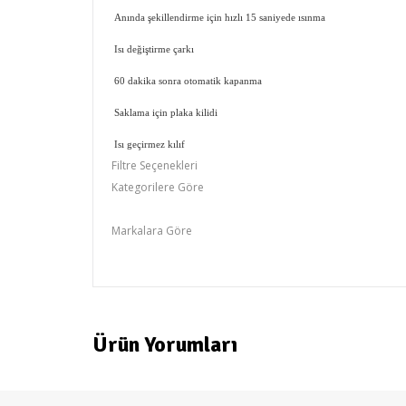
Anında şekillendirme için hızlı 15 saniyede ısınma
Isı değiştirme çarkı
60 dakika sonra otomatik kapanma
Saklama için plaka kilidi
Isı geçirmez kılıf
Filtre Seçenekleri
Kategorilere Göre
Remington
Markalara Göre
REMINGTON
Ürün Yorumları