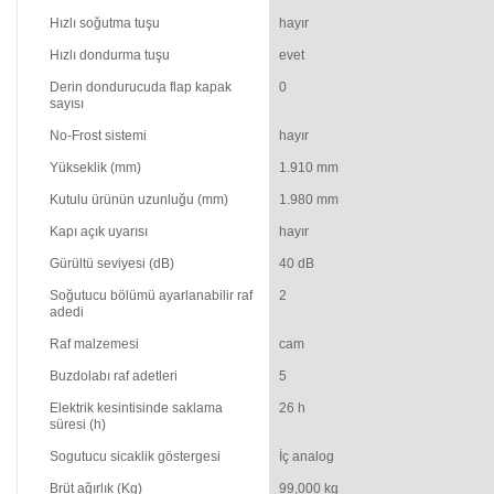
Hızlı soğutma tuşu
hayır
Hızlı dondurma tuşu
evet
Derin dondurucuda flap kapak
0
sayısı
No-Frost sistemi
hayır
Yükseklik (mm)
1.910 mm
Kutulu ürünün uzunluğu (mm)
1.980 mm
Kapı açık uyarısı
hayır
Gürültü seviyesi (dB)
40 dB
Soğutucu bölümü ayarlanabilir raf
2
adedi
Raf malzemesi
cam
Buzdolabı raf adetleri
5
Elektrik kesintisinde saklama
26 h
süresi (h)
Sogutucu sicaklik göstergesi
İç analog
Brüt ağırlık (Kg)
99,000 kg