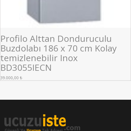
Profilo Alttan Donduruculu
Buzdolabı 186 x 70 cm Kolay
temizlenebilir Inox
BD3055IECN
39.000,00
₺