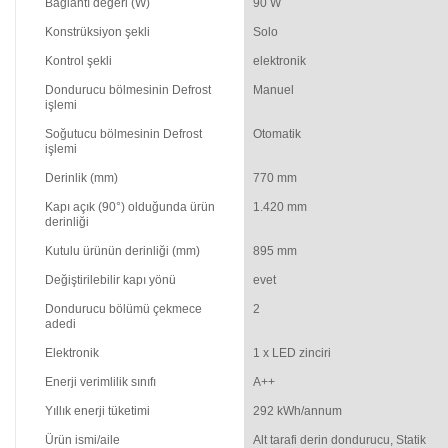
Bağlantı değeri (W)
90 W
Konstrüksiyon şekli
Solo
Kontrol şekli
elektronik
Dondurucu bölmesinin Defrost
Manuel
işlemi
Soğutucu bölmesinin Defrost
Otomatik
işlemi
Derinlik (mm)
770 mm
Kapı açık (90°) olduğunda ürün
1.420 mm
derinliği
Kutulu ürünün derinliği (mm)
895 mm
Değiştirilebilir kapı yönü
evet
Dondurucu bölümü çekmece
2
adedi
Elektronik
1 x LED zinciri
Enerji verimlilik sınıfı
A++
Yıllık enerji tüketimi
292 kWh/annum
Ürün ismi/aile
Alt tarafi derin dondurucu, Statik