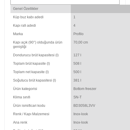
Genel Özellikler
Küp buz kabı adedi
1
Kapı rafı adedi
4
Marka
Profilo
Kapı açık (90°) olduğunda ürün
70,00 cm
genişliği
Dondurucu brüt kapasitesi (l)
127 l
Toplam brüt kapasite (l)
508 l
Toplam net kapasite (l)
500 l
Soğutucu brüt kapasitesi (l)
381 l
Ürün kategorisi
Bottom freezer
Klima sınıfı
SN-T
Ürün ismi/ticari kodu
BD3058L3VV
Renk / Kapı Malzemesi
Inox-look
Ana renk
Inox-look