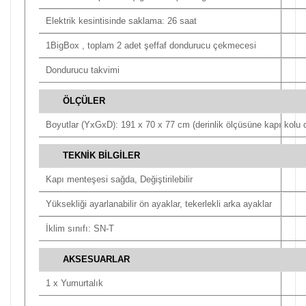
Elektrik kesintisinde saklama: 26 saat
1BigBox , toplam 2 adet şeffaf dondurucu çekmecesi
Dondurucu takvimi
ÖLÇÜLER
Boyutlar (YxGxD): 191 x 70 x 77 cm (derinlik ölçüsüne kapı kolu d
TEKNİK BİLGİLER
Kapı menteşesi sağda, Değiştirilebilir
Yüksekliği ayarlanabilir ön ayaklar, tekerlekli arka ayaklar
İklim sınıfı: SN-T
AKSESUARLAR
1 x Yumurtalık