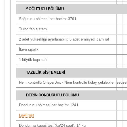
SOĞUTUCU BÖLÜMÜ
Soğutucu bölmesi net hacim: 376 l
Turbo fan sistemi
2 adet yüksekliği ayarlanabilir, 5 adet emniyetli cam raf
İlave şişelik
1 büyük kapı rafı
TAZELİK SİSTEMLERİ
Nem kontrollü CrisperBox - Nem kontrollü kolay çekilebilen sebzel
DERİN DONDURUCU BÖLÜMÜ
Dondurucu bölmesi net hacim: 124 l
LowFrost
Dondurma kapasitesi (kg/24 saat): 14 kg