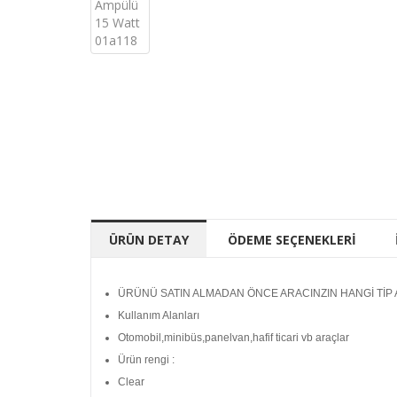
ÜRÜN DETAY
ÖDEME SEÇENEKLERİ
ÜRÜNÜ SATIN ALMADAN ÖNCE ARACINZIN HANGİ TİP A
Kullanım Alanları
Otomobil,minibüs,panelvan,hafif ticari vb araçlar
Ürün rengi :
Clear