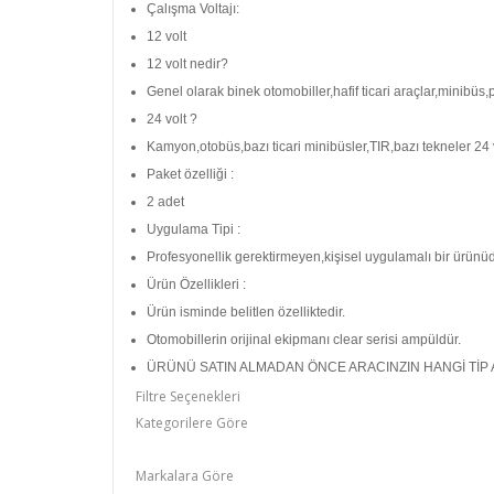
Çalışma Voltajı:
12 volt
12 volt nedir?
Genel olarak binek otomobiller,hafif ticari araçlar,minibüs,p
24 volt ?
Kamyon,otobüs,bazı ticari minibüsler,TIR,bazı tekneler 24 vo
Paket özelliği :
2 adet
Uygulama Tipi :
Profesyonellik gerektirmeyen,kişisel uygulamalı bir ürünüd
Ürün Özellikleri :
Ürün isminde belitlen özelliktedir.
Otomobillerin orijinal ekipmanı clear serisi ampüldür.
ÜRÜNÜ SATIN ALMADAN ÖNCE ARACINZIN HANGİ TİP A
Filtre Seçenekleri
Kategorilere Göre
Aydınlatma Lambaları
Markalara Göre