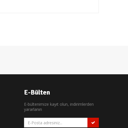
E-Bülten
E-bültenimize kayıt olun, indirimlerden
yararlanın