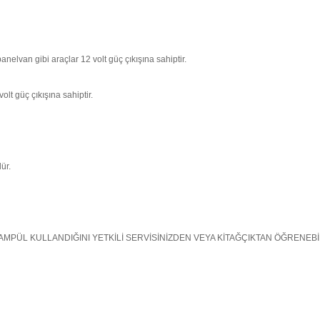
anelvan gibi araçlar 12 volt güç çıkışına sahiptir.
lt güç çıkışına sahiptir.
ür.
MPÜL KULLANDIĞINI YETKİLİ SERVİSİNİZDEN VEYA KİTAĞÇIKTAN ÖĞRENEBİL