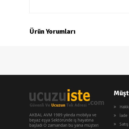
ModaCar
Ürün Yorumları
Müşt
Hakk
AKBAL AVM 1989 yılında mobilya ve
İade 
beyaz eşya Sektöründe iş hayatına
Satı
başladı O zamandan bu yana müşteri