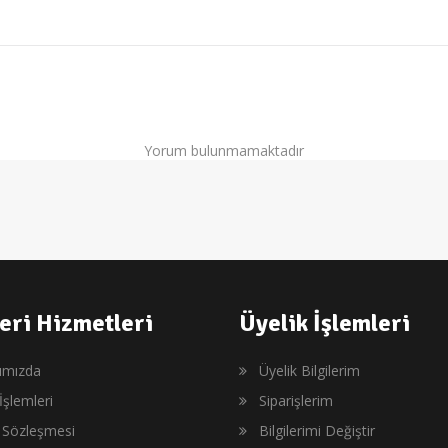
Yorum bulunmamaktadır
eri Hizmetleri
Üyelik İşlemleri
ımızda
Üyelik Bilgilerim
İşlemleri
Siparişlerim
ş Sözleşmesi
Bilgilerimi Değiştir