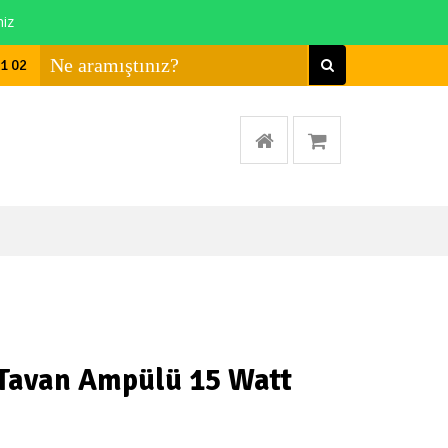
niz
01 02
Tavan Ampülü 15 Watt