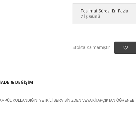
Teslimat Süresi En Fazla
7 İş Günü
Stokta Kalmamıştır
İADE & DEĞİŞİM
MPÜL KULLANDIĞINI YETKİLİ SERVİSİNİZDEN VEYA KİTAPÇIKTAN ÖĞRENEBİL