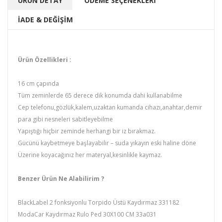
ÜRÜN DETAY
ÖDEME SEÇENEKLERİ
İADE & DEĞİŞİM
Ürün Özellikleri :
16 cm çapında
Tüm zeminlerde 65 derece dik konumda dahi kullanabilme
Cep telefonu,gözlük,kalem,uzaktan kumanda cihazı,anahtar,demir
para gibi nesneleri sabitleyebilme
Yapıştığı hiçbir zeminde herhangi bir iz bırakmaz.
Gücünü kaybetmeye başlayabilir – suda yıkayın eski haline döne
Üzerine koyacağınız her materyal,kesinlikle kaymaz.
Benzer Ürün Ne Alabilirim ?
BlackLabel 2 fonksiyonlu Torpido Üstü Kaydırmaz 331182
ModaCar Kaydırmaz Rulo Ped 30X100 CM 33a031