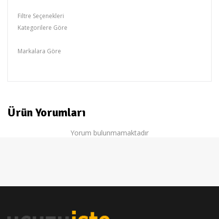
Filtre Seçenekleri
Kategorilere Göre
Torpido Aksesuar
Markalara Göre
ModaCar
Ürün Yorumları
Yorum bulunmamaktadır