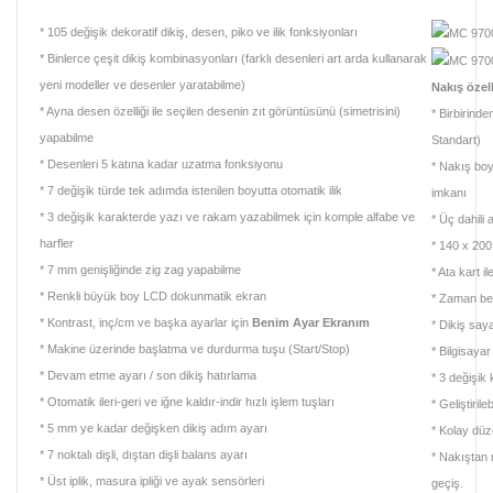
* 105 değişik dekoratif dikiş, desen, piko ve ilik fonksiyonları
* Binlerce çeşit dikiş kombinasyonları (farklı desenleri art arda kullanarak
yeni modeller ve desenler yaratabilme)
Nakış özell
* Ayna desen özelliği ile seçilen desenin zıt görüntüsünü (simetrisini)
* Birbirind
yapabilme
Standart)
* Desenleri 5 katına kadar uzatma fonksiyonu
* Nakış bo
* 7 değişik türde tek adımda istenilen boyutta otomatik ilik
imkanı
* 3 değişik karakterde yazı ve rakam yazabilmek için komple alfabe ve
* Üç dahili 
harfler
* 140 x 20
* 7 mm genişliğinde zig zag yapabilme
* Ata kart i
* Renkli büyük boy LCD dokunmatik ekran
* Zaman beli
* Kontrast, inç/cm ve başka ayarlar için
Benim Ayar Ekranım
* Dikiş say
* Makine üzerinde başlatma ve durdurma tuşu (Start/Stop)
* Bilgisayar
* Devam etme ayarı / son dikiş hatırlama
* 3 değişik
* Otomatik ileri-geri ve iğne kaldır-indir hızlı işlem tuşları
* Geliştirile
* 5 mm ye kadar değişken dikiş adım ayarı
* Kolay düz
* 7 noktalı dişli, dıştan dişli balans ayarı
* Nakıştan 
* Üst iplik, masura ipliği ve ayak sensörleri
geçiş.