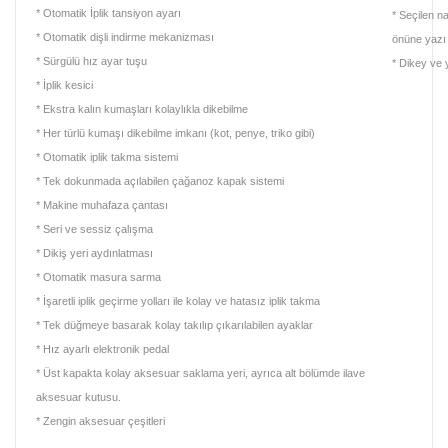
* Otomatik İplik tansiyon ayarı
* Seçilen n
* Otomatik dişli indirme mekanizması
önüne yazı
* Sürgülü hız ayar tuşu
* Dikey ve
* İplik kesici
* Ekstra kalın kumaşları kolaylıkla dikebilme
* Her türlü kumaşı dikebilme imkanı (kot, penye, triko gibi)
* Otomatik iplik takma sistemi
* Tek dokunmada açılabilen çağanoz kapak sistemi
* Makine muhafaza çantası
* Seri ve sessiz çalışma
* Dikiş yeri aydınlatması
* Otomatik masura sarma
* İşaretli iplik geçirme yolları ile kolay ve hatasız iplik takma
* Tek düğmeye basarak kolay takılıp çıkarılabilen ayaklar
* Hız ayarlı elektronik pedal
* Üst kapakta kolay aksesuar saklama yeri, ayrıca alt bölümde ilave
aksesuar kutusu.
* Zengin aksesuar çeşitleri