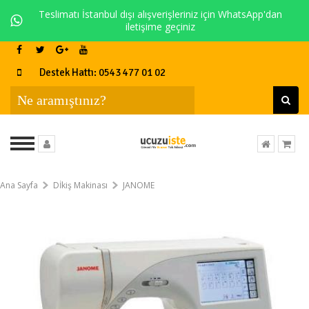
Teslimatı İstanbul dışı alışverişleriniz için WhatsApp'dan
iletişime geçiniz
Destek Hattı: 0543 477 01 02
Ana Sayfa
Dİkiş Makinası
JANOME