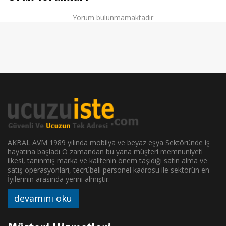
Yorum bulunmamaktadır
AKBAL AVM 1989 yılında mobilya ve beyaz eşya Sektöründe iş
hayatına başladı O zamandan bu yana müşteri memnuniyeti
ilkesi, tanınmış marka ve kalitenin önem taşıdığı satın alma ve
satış operasyonları, tecrübeli personel kadrosu ile sektörün en
İyilerinin arasında yerini almıştır.
devamını oku