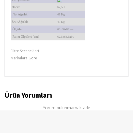
Hacim
67,5 lt
Net Ağırlık
43 Kg
Brüt Ağırlık
49 Kg
Ölçüler
60x60x88 cm
Paket Ölçüleri (cm)
62,5x64,5x91
Filtre Seçenekleri
Markalara Göre
indesit
Ürün Yorumları
Yorum bulunmamaktadır