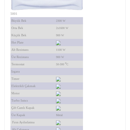
5001
Büyük Bek
2300 W
Orta Bek
2x1600 W
Küçük Bek
900 W
Hot Plate
Alt Rezistans
1100 W
Üst Rezistans
900 W
o
Termostat
50-300
C
Izgara
Timer
Elektrikli Çakmak
Motor
Turbo Isıtıcı
Çift Camlı Kapak
Üst Kapak
Metal
Fırın Aydınlatma
Alt Çekmece