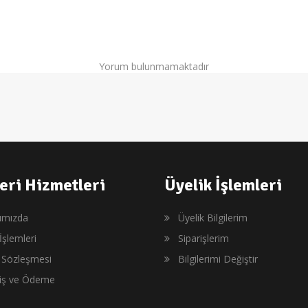
Yorum bulunmamaktadır
eri Hizmetleri
Üyelik İşlemleri
ımızda
Üyelik Bilgilerim
İşlemleri
Siparişlerim
ş Sözleşmesi
Bilgilerimi Değiştir
riş ve Ödeme