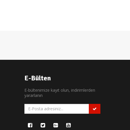
E-Bülten
E-bültenimize kayıt olun, indirimlerden
yararlanın