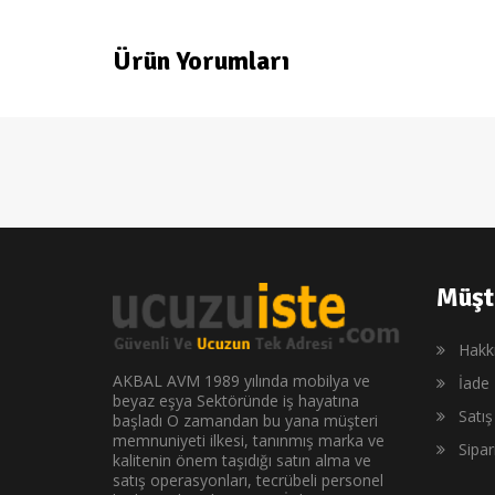
Ürün Yorumları
Müşt
Hakk
AKBAL AVM 1989 yılında mobilya ve
İade 
beyaz eşya Sektöründe iş hayatına
Satı
başladı O zamandan bu yana müşteri
memnuniyeti ilkesi, tanınmış marka ve
Sipa
kalitenin önem taşıdığı satın alma ve
satış operasyonları, tecrübeli personel