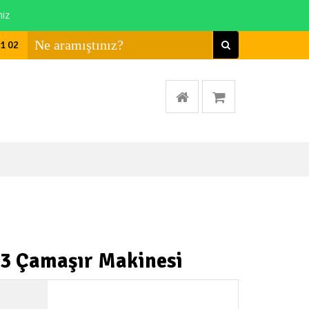
niz
01 02
23 Çamaşır Makinesi