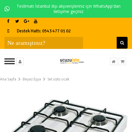
Teslimatı İstanbul dışı alışverişleriniz için WhatsApp'dan
iletişime geçiniz
Destek Hattı: 0543 477 01 02
Ana Sayfa
Beyaz Eşya
Set üstü ocak