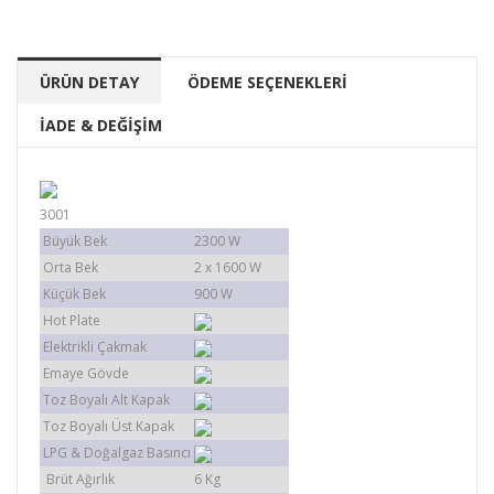
ÜRÜN DETAY
ÖDEME SEÇENEKLERİ
İADE & DEĞİŞİM
3001
Büyük Bek
2300 W
Orta Bek
2 x 1600 W
Küçük Bek
900 W
Hot Plate
Elektrikli Çakmak
Emaye Gövde
Toz Boyalı Alt Kapak
Toz Boyalı Üst Kapak
LPG & Doğalgaz Basıncı
Brüt Ağırlık
6 Kg