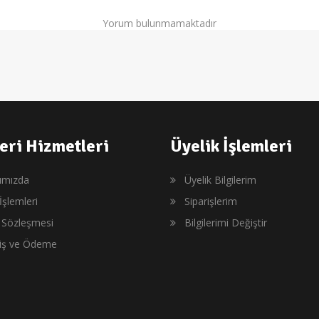
Yorum bulunmamaktadır
eri Hizmetleri
Üyelik İşlemleri
ımızda
Üyelik Bilgilerim
İşlemleri
Siparişlerim
ş Sözleşmesi
Bilgilerimi Değiştir
riş ve Ödeme