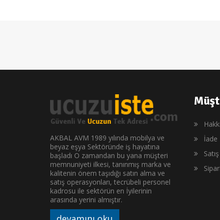
Müşt
Hakk
AKBAL AVM 1989 yılında mobilya ve
İade 
beyaz eşya Sektöründe iş hayatına
Satı
başladı O zamandan bu yana müşteri
memnuniyeti ilkesi, tanınmış marka ve
Sipa
kalitenin önem taşıdığı satın alma ve
satış operasyonları, tecrübeli personel
kadrosu ile sektörün en İyilerinin
arasında yerini almıştır.
devamını oku