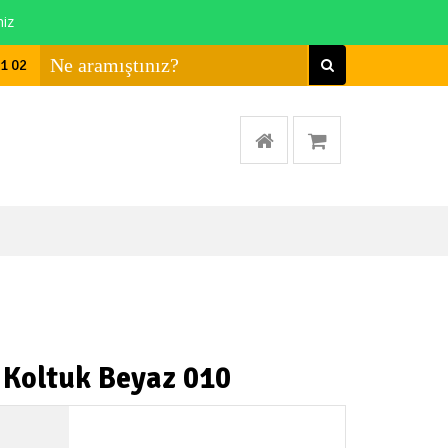
niz
01 02
 Koltuk Beyaz 010