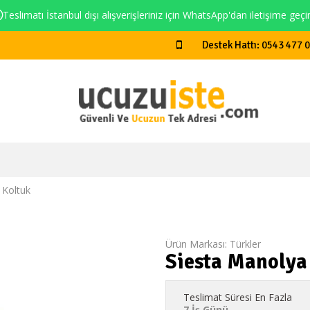
Teslimatı İstanbul dışı alışverişleriniz için WhatsApp'dan iletişime geçi
Destek Hattı: 0543 477 
 Koltuk
Ürün Markası:
Türkler
Siesta Manolya
Teslimat Süresi En Fazla
7 İş Günü