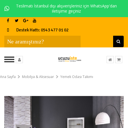
Teslimatı İstanbul dışı alışverişleriniz için WhatsApp'dan
iletişime geçiniz
Destek Hattı: 0543 477 01 02
Ana Sayfa
Mobilya & Aksesuar
Yemek Odası Takımı