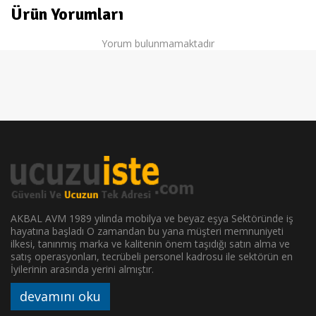
Ürün Yorumları
Yorum bulunmamaktadır
AKBAL AVM 1989 yılında mobilya ve beyaz eşya Sektöründe iş
hayatına başladı O zamandan bu yana müşteri memnuniyeti
ilkesi, tanınmış marka ve kalitenin önem taşıdığı satın alma ve
satış operasyonları, tecrübeli personel kadrosu ile sektörün en
İyilerinin arasında yerini almıştır.
devamını oku