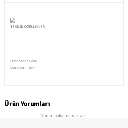
TEKNİK ÖZELLİKLER
Tip
1/3 Algılama Alanı
Boyut
6 - 36 mm
İris
Motorize Zoom
Odak Geçirgenliği
F1.4 Işık Geçirgenliği
Filtre Seçenekleri
Markalara Göre
FUJITRON
Ürün Yorumları
Yorum bulunmamaktadır