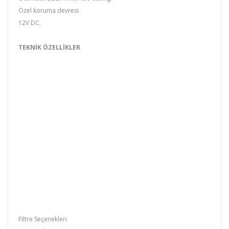
Özel koruma devresi
12V DC.
TEKNİK ÖZELLİKLER
Kamera Tipi
Renkli Dome CCD Kamera
Sensor
1/3" SONY CCD
Pixel Sayısı ve Resim Tarama
752(Y) x 582 (D)
Yatay Çözünürlük
520TV Lines
Senkronizasyon Modu
Dahili
Min.Işık Hassasiyeti
0.01 Lux (F 1.2)
S/N Oranı
56 dB (AGC kapalı)
Video Çıkış
1.0 Vp-p 75 ohms
Tarama Sistemi
2:1 interace
Tarama Frekansı (H/V)
15.625 Khz /50 Hz
Çalışma Sıcaklığı
-10°C / +50°C
Shutter Hızı
1/50 1/100.000 sn.
Filtre Seçenekleri