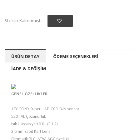
Stokta Kalmamıştır
ÜRÜN DETAY
ÖDEME SEÇENEKLERİ
İADE & DEĞİŞİM
GENEL ÖZELLİKLER
1/3" SONY Super HAD CCD D/N sensor
520 TVL Çözünürlük
Işık Hassasiyeti 0.01 (F 1.2)
3,6mm Sabit Kart Lens
Otomatik BLC, ATW, AGC özelliği