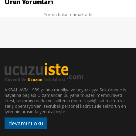
Ürün Yorumları
Yorum bulunmamaktadır
AKBAL AVM 1989 yılında mobilya ve beyaz eşya Sektöründe iş
hayatına başladı O zamandan bu yana müşteri memnuniyeti
ilkesi, tanınmış marka ve kalitenin önem taşıdığı satın alma ve
satış operasyonları, tecrübeli personel kadrosu ile sektörün en
İyilerinin arasında yerini almıştır.
devamını oku