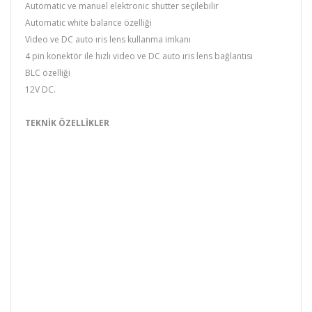
Automatic ve manuel elektronic shutter seçilebilir
Automatic white balance özelliği
Video ve DC auto ıris lens kullanma imkanı
4 pin konektör ile hızlı video ve DC auto ıris lens bağlantısı
BLC özelliği
12V DC.
TEKNİK ÖZELLİKLER
Kamera Tipi
Renkli Sesli CCD Kamera
Sensor
1/3" SONY CCD
Pixel Sayısı ve Resim Tarama
500 (Y) x 582 (D)
Yatay Çözünürlük
420TV Lines
Senkronizasyon Modu
Dahili
Auto Iris
DC / Video (Dip switch)
Min.Işık Hassasiyeti
0.5 Lux (F 1.2)
Çözünürlük
420 TVL
S/N Oranı
48 dB (AGC kapalı)
Video Çıkış
1.0 Vp-p 75 ohms