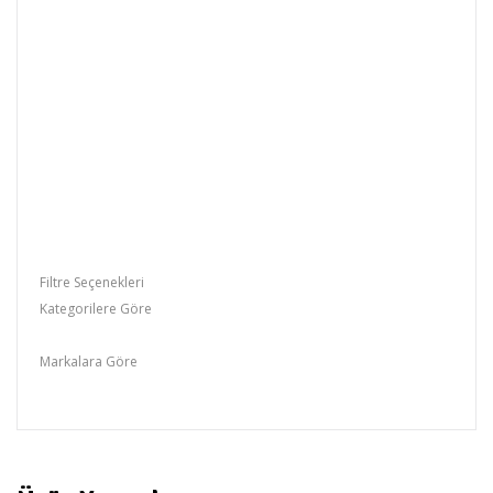
Tarama Sistemi
2:1 interace
Tarama Frekansı (H/V)
15.625 Khz /50 Hz
Çalışma Sıcaklığı
-10°C / +50°C
Boyutlar (W xH xD)
63 x 55 x111 (mm.)
Shutter Hızı
1/50 1/100.000 sn.
(dip switch ile manuel/auto
seçilebilir)
AGC Kontrol
On/Off (Dip switch)
White Balance
On/Off (Dip Switch)
BLC
On / Off (Dip switch)
Filtre Seçenekleri
Kategorilere Göre
Box Kameralar
Markalara Göre
FUJITRON