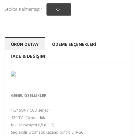
Stokta Kalmamıştır
ÜRÜN DETAY
ÖDEME SEÇENEKLERİ
İADE & DEĞİŞİM
GENEL ÖZELLİKLER
1/3" SONY CCD sensor
420 TVL Çözünürlük
Işık Hassasiyeti 0,5 (F 1.2)
Seçilebilir Otomatik Kazanç Kontrolü (AGC)