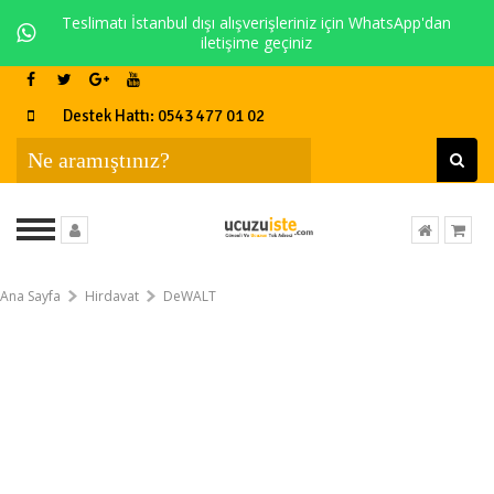
Teslimatı İstanbul dışı alışverişleriniz için WhatsApp'dan
iletişime geçiniz
Destek Hattı: 0543 477 01 02
Ana Sayfa
Hirdavat
DeWALT