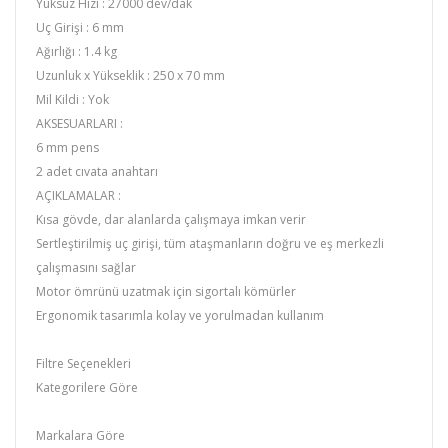
Yüksüz Hızı : 27000 dev/dak
Uç Girişi : 6 mm
Ağırlığı : 1.4 kg
Uzunluk x Yükseklik : 250 x 70 mm
Mil Kildi : Yok
AKSESUARLARI :
6 mm pens
2 adet cıvata anahtarı
AÇIKLAMALAR :
Kısa gövde, dar alanlarda çalışmaya imkan verir
Sertleştirilmiş uç girişi, tüm ataşmanların doğru ve eş merkezli
çalışmasını sağlar
Motor ömrünü uzatmak için sigortalı kömürler
Ergonomik tasarımla kolay ve yorulmadan kullanım
Filtre Seçenekleri
Kategorilere Göre
DeWALT,Taşlamlar
Markalara Göre