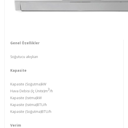
Genel Özellikler
Soğutucu akışkan
Kapasite
Kapasite (Soğutma)kW
3
Hava Debisi (İç Ünite)m
/h
Kapasite (Isıtma)kW
Kapasite (Isıtma)BTU/h
Kapasite (Soğutma)BTU/h
Verim