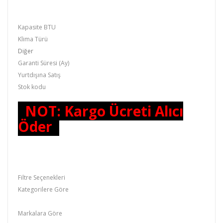
Kapasite BTU
Klima Türü
Diğer
Garanti Süresi (Ay)
Yurtdışına Satış
Stok kodu
NOT: Kargo Ücreti Alıcı
Öder
Filtre Seçenekleri
Kategorilere Göre
Klima
Markalara Göre