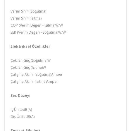
Verim Sınıfı (Soğutma)
Verim Sınıfı (Isıtma)
COP (Verim Değeri - Isıtma)W/W
EER (Verim Değeri - Soğutma)W/W
Elektriksel Özellikler
Çekilen Güç (Soğutma)W
Çekilen Güç (Isıtma)W
Çalışma Akımı (soğutma)Amper
Çalışma Akımı (ısıtma)Amper
Ses Düzeyi
İç ÜnitedB(A)
Dış ÜnitedB(A)
Tesisat Bilgileri