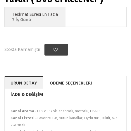
Teslimat Süresi En Fazla
7 İş Günü
Stokta Kalmamıştır
ÜRÜN DETAY
ÖDEME SEÇENEKLERİ
İADE & DEĞİŞİM
Kanal Arama
- DiSEqC: Yok, anahtarlı, motorlu, USALS
Kanal Listesi
- Favorite 1-8, bütün kanallar, Uydu türü, Kilitli, A-Z
Z-A sıralı