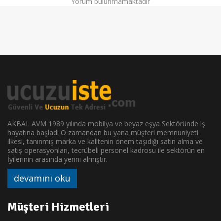
Yorum bulunmamaktadır
AKBAL AVM 1989 yılında mobilya ve beyaz eşya Sektöründe iş
hayatına başladı O zamandan bu yana müşteri memnuniyeti
ilkesi, tanınmış marka ve kalitenin önem taşıdığı satın alma ve
satış operasyonları, tecrübeli personel kadrosu ile sektörün en
İyilerinin arasında yerini almıştır.
devamını oku
Müşteri Hizmetleri