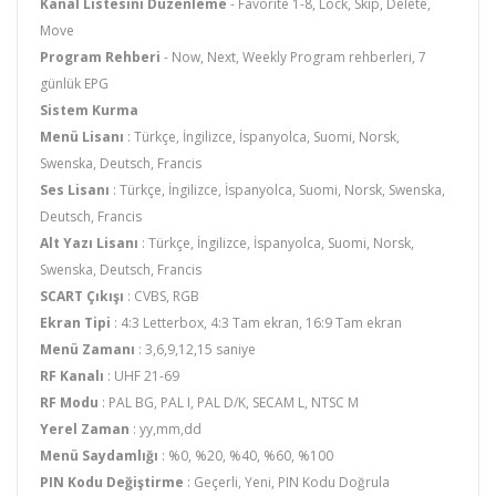
Kanal Listesini Düzenleme
- Favorite 1-8, Lock, Skip, Delete,
Move
Program Rehberi
- Now, Next, Weekly Program rehberleri, 7
günlük EPG
Sistem Kurma
Menü Lisanı
: Türkçe, İngilizce, İspanyolca, Suomi, Norsk,
Swenska, Deutsch, Francis
Ses Lisanı
: Türkçe, İngilizce, İspanyolca, Suomi, Norsk, Swenska,
Deutsch, Francis
Alt Yazı Lisanı
: Türkçe, İngilizce, İspanyolca, Suomi, Norsk,
Swenska, Deutsch, Francis
SCART Çıkışı
: CVBS, RGB
Ekran Tipi
: 4:3 Letterbox, 4:3 Tam ekran, 16:9 Tam ekran
Menü Zamanı
: 3,6,9,12,15 saniye
RF Kanalı
: UHF 21-69
RF Modu
: PAL BG, PAL I, PAL D/K, SECAM L, NTSC M
Yerel Zaman
: yy,mm,dd
Menü Saydamlığı
: %0, %20, %40, %60, %100
PIN Kodu Değiştirme
: Geçerli, Yeni, PIN Kodu Doğrula