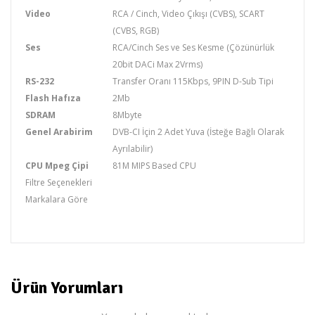
Video
RCA / Cinch, Video Çıkışı (CVBS), SCART
(CVBS, RGB)
Ses
RCA/Cinch Ses ve Ses Kesme (Çözünürlük
20bit DACi Max 2Vrms)
RS-232
Transfer Oranı 115Kbps, 9PIN D-Sub Tipi
Flash Hafıza
2Mb
SDRAM
8Mbyte
Genel Arabirim
DVB-CI İçin 2 Adet Yuva (İsteğe Bağlı Olarak
Ayrılabilir)
CPU Mpeg Çipi
81M MIPS Based CPU
Filtre Seçenekleri
Markalara Göre
DIGILINE
Ürün Yorumları