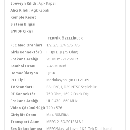
Ebeveyn Kilidi
: Açık Kapalı
Alıcı Kilidi
: Açık Kapalı
Komple Reset
Sistem Bilgisi
S/PIDF Çıkışı
TEKNİK ÖZELLİKLER
FEC Mod Oranları
1/2, 2/3, 3/4, 5/6, 7/8
Giriş Konnektörü
F Tipi Dişi (75 Ohm)
Frekans Aralığı
950MHz - 2125MHz
Sembol Oranı
2-45 MBaud
Demodülasyon
QPSK
PLL Tipi
Modülasyon için CH 21-69
TV Standartı
PAL B/G, I, D/K, NTSC Seçilebilir
RF Konnektör
750 Ohm, 169-2 Erkek-Dişi
Frekans Aralığı
UHF 470 - 860 MHz
Video Çözünürlüğü
720 x 576
Giriş Bit Oranı
Max. 90MBit/s
Transport Akımı
MPEG-2 ISO/EC13818-1
Ses Dekodlaması
MPEG/Musical Layer 1&2, Tek Dual Kanal