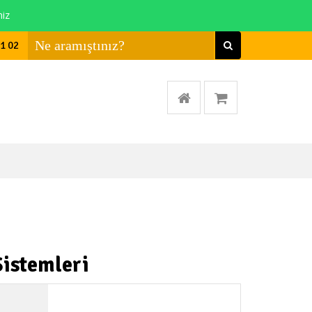
niz
01 02
istemleri