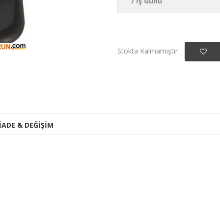
7 İş Günü
Stokta Kalmamıştır
İADE & DEĞİŞİM