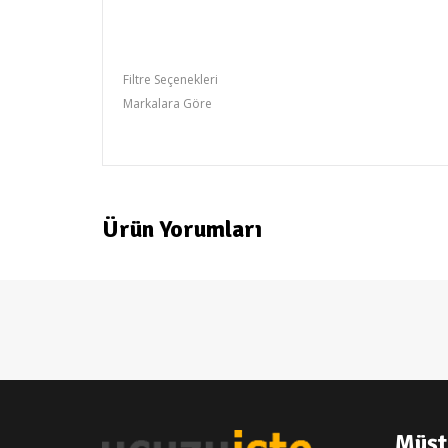
2 kanal çıkış
DC 12v 2A
1200bps,2400bps,4800bps,9600bps,19200bps
Filtre Seçenekleri
Markalara Göre
DIGILINE
Ürün Yorumları
Müşt