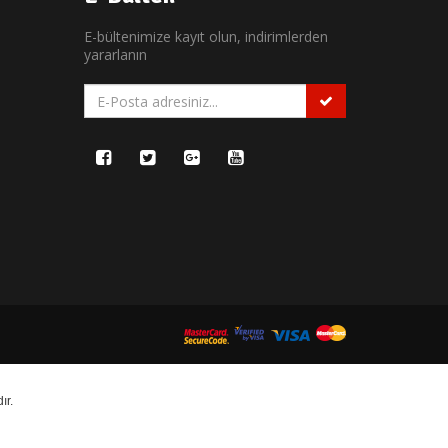
E-bültenimize kayıt olun, indirimlerden
yararlanın
ır.