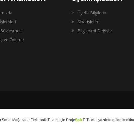
ımızda
Üyelik Bilgilerim
İşlemleri
Siparişlerim
ş Sözleşmesi
Bilgilerimi Değiştir
riş ve Ödeme
u
Sanal Mağaza
da
Elektronik Ticaret
için
Proje
Soft
E-Ticaret
yazılımı kullanılmaktad