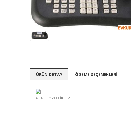
ÜRÜN DETAY
ÖDEME SEÇENEKLERİ
GENEL ÖZELLİKLER
RS 485 iletişim protokolü
2400 mt mesafe
16*2 LCD Ekran
Yüksek hızlı josytik