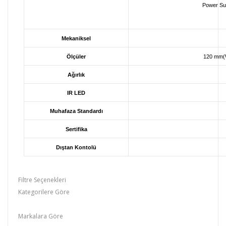
Power
AC
Mekaniksel
Ölçüler
120 mm(
Ağırlık
IR LED
Muhafaza Standardı
Sertifika
Dıştan Kontolü
Filtre Seçenekleri
Kategorilere Göre
D-CAM
Markalara Göre