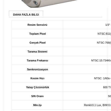
DAHA FAZLA BILGI
Resim Sensörü
1/3”
Toplam Pixel
NTSC:811(
Gerçek Pixel
NTSC:768(H
Tarama Sistemi
Tarama Frekansı
NTSC:15:734Khz
Senkronizasyon
Kesim Hızı
NTSC: 1/60s-
Yatay Çözünürlük
600 TV
S/N Oranı
50
Min.Işı
Renkli:0.1 Lux, B/W:0