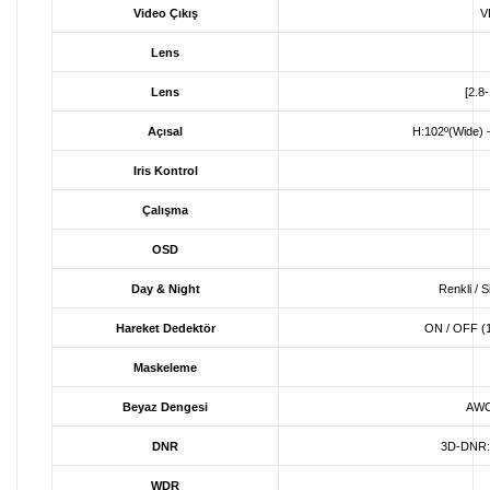
Video Çıkış
V
Lens
Lens
[2.8
Açısal
H:102º(Wide) –
Iris Kontrol
Çalışma
OSD
Day & Night
Renkli / 
Hareket Dedektör
ON / OFF (1
Maskeleme
Beyaz Dengesi
AWC
DNR
3D-DNR:O
WDR