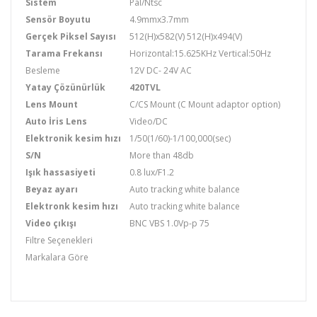
Sistem
Pal/Ntsc
Sensör Boyutu
4.9mmx3.7mm
Gerçek Piksel Sayısı
512(H)x582(V) 512(H)x494(V)
Tarama Frekansı
Horizontal:15.625KHz Vertical:50Hz
Besleme
12V DC- 24V AC
Yatay Çözünürlük
420TVL
Lens Mount
C/CS Mount (C Mount adaptor option)
Auto İris Lens
Video/DC
Elektronik kesim hızı
1/50(1/60)-1/100,000(sec)
S/N
More than 48db
Işık hassasiyeti
0.8 lux/F1.2
Beyaz ayarı
Auto tracking white balance
Elektronk kesim hızı
Auto tracking white balance
Video çıkışı
BNC VBS 1.0Vp-p 75
Filtre Seçenekleri
Markalara Göre
D-Cam