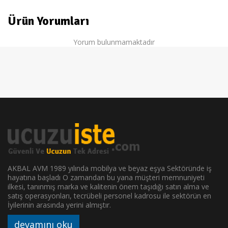
Ürün Yorumları
Yorum bulunmamaktadır
AKBAL AVM 1989 yılında mobilya ve beyaz eşya Sektöründe iş
hayatına başladı O zamandan bu yana müşteri memnuniyeti
ilkesi, tanınmış marka ve kalitenin önem taşıdığı satın alma ve
satış operasyonları, tecrübeli personel kadrosu ile sektörün en
İyilerinin arasında yerini almıştır.
devamını oku