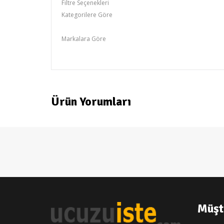
Filtre Seçenekleri
Kategorilere Göre
Cool
Markalara Göre
gencecix
Ürün Yorumları
Müşt