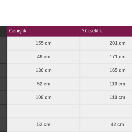
Genişlik
Yükseklik
155 cm
201 cm
49 cm
171 cm
130 cm
165 cm
52 cm
110 cm
108 cm
110 cm
52 cm
42 cm