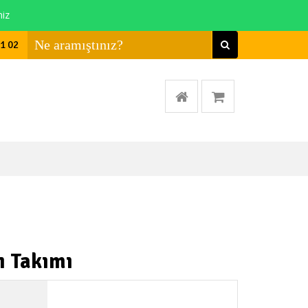
niz
01 02
ı Takımı