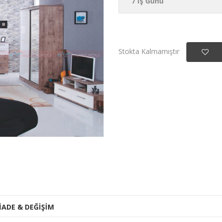
7 İş Günü
Stokta Kalmamıştır
İADE & DEĞİŞİM