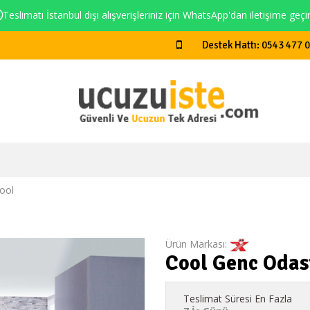
Teslimatı İstanbul dışı alışverişleriniz için WhatsApp'dan iletişime geçi
Destek Hattı: 0543 477 
ool
Ürün Markası:
Cool Genc Odas
Teslimat Süresi En Fazla