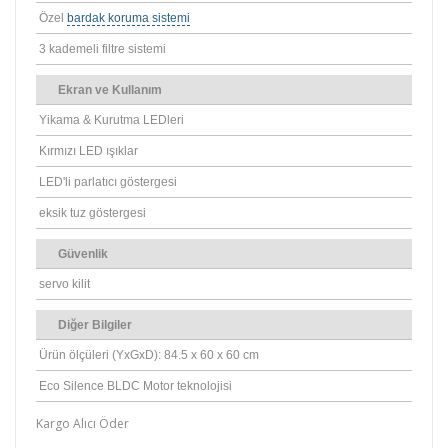
Özel
bardak koruma sistemi
3 kademeli filtre sistemi
Ekran ve Kullanım
Yikama & Kurutma LEDleri
Kırmızı LED ışıklar
LED'li parlatıcı göstergesi
eksik tuz göstergesi
Güvenlik
servo kilit
Diğer Bilgiler
Ürün ölçüleri (YxGxD): 84.5 x 60 x 60 cm
Eco Silence BLDC Motor teknolojisi
Kargo Alıcı Öder