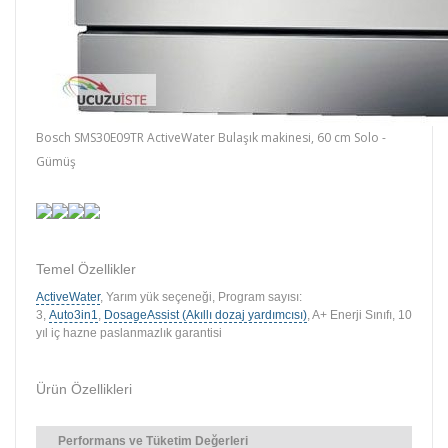
Bosch SMS30E09TR ActiveWater Bulaşık makinesi, 60 cm Solo -
Gümüş
Temel Özellikler
ActiveWater
, Yarım yük seçeneği, Program sayısı:
3,
Auto3in1
,
DosageAssist (Akıllı dozaj yardımcısı)
, A+ Enerji Sınıfı, 10
yıl iç hazne paslanmazlık garantisi
Ürün Özellikleri
Performans ve Tüketim Değerleri