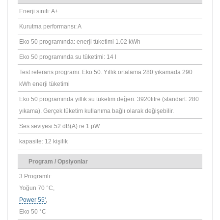
Enerji sınıfı: A+
Kurutma performansı: A
Eko 50 programında: enerji tüketimi 1.02 kWh
Eko 50 programında su tüketimi: 14 l
Test referans programı: Eko 50. Yıllık ortalama 280 yıkamada 290
kWh enerji tüketimi
​Eko 50 programında yıllık su tüketim değeri: 3920litre (standart: 280
yıkama). Gerçek tüketim kullanıma bağlı olarak değişebilir.
Ses seviyesi:52 dB(A) re 1 pW
kapasite: 12 kişilik
Program / Opsiyonlar
3 Programlı:
Yoğun 70 °C,
Power 55'
,
Eko 50 °C