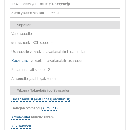
1 Özel fonksiyon: Yarım yük seçeneği
3 ayrı yıkama sıcaklık derecesi
Sepetler
Vario sepetler
gümüş renkli XXL sepetler
Üst sepette yüksekliği ayarlanabilir fincan rafları
Rackmatic
- yüksekliği ayarlanabilir üst sepet
Katlanır raf, alt sepette: 2
Alt sepette çatal-bıçak sepeti
Yıkama Teknolojisi ve Sensörler
DosageAssist (Akıllı dozaj yardımcısı)
Deterjan otomatiği (
Auto3in1
)
ActiveWater
hidrolik sistemi
Yük sensörü