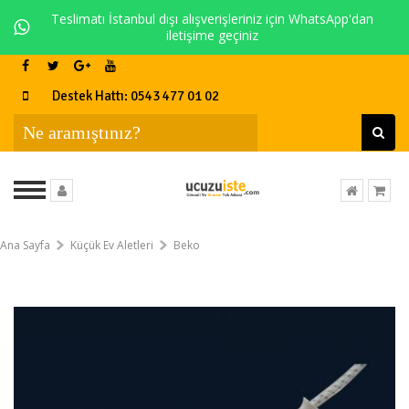
Teslimatı İstanbul dışı alışverişleriniz için WhatsApp'dan
iletişime geçiniz
Destek Hattı: 0543 477 01 02
Ana Sayfa
Küçük Ev Aletleri
Beko