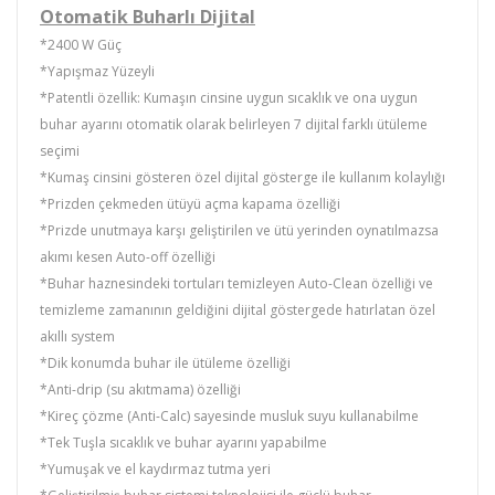
Otomatik Buharlı Dijital
*2400 W Güç
*Yapışmaz Yüzeyli
*Patentli özellik: Kumaşın cinsine uygun sıcaklık ve ona uygun
buhar ayarını otomatik olarak belirleyen 7 dijital farklı ütüleme
seçimi
*Kumaş cinsini gösteren özel dijital gösterge ile kullanım kolaylığı
*Prizden çekmeden ütüyü açma kapama özelliği
*Prizde unutmaya karşı geliştirilen ve ütü yerinden oynatılmazsa
akımı kesen Auto-off özelliği
*Buhar haznesindeki tortuları temizleyen Auto-Clean özelliği ve
temizleme zamanının geldiğini dijital göstergede hatırlatan özel
akıllı system
*Dik konumda buhar ile ütüleme özelliği
*Anti-drip (su akıtmama) özelliği
*Kireç çözme (Anti-Calc) sayesinde musluk suyu kullanabilme
*Tek Tuşla sıcaklık ve buhar ayarını yapabilme
*Yumuşak ve el kaydırmaz tutma yeri