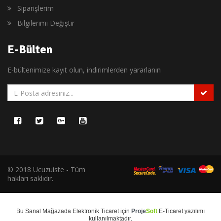
Siparişlerim
Bilgilerimi Değiştir
E-Bülten
E-bültenimize kayıt olun, indirimlerden yararlanın
© 2018 Ucuzuiste - Tüm
hakları saklıdır.
Bu
Sanal Mağaza
da
Elektronik Ticaret
için
Proje
Soft
E-Ticaret
yazılımı
kullanılmaktadır.