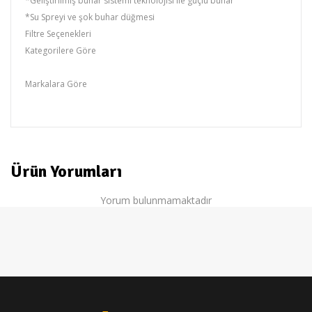
*Geliştirilmiş buhar sistemi teknolojisi ile güçlü buhar
*Su Spreyi ve şok buhar düğmesi
Filtre Seçenekleri
Kategorilere Göre
Beko
Markalara Göre
BEKO
Ürün Yorumları
Yorum bulunmamaktadır