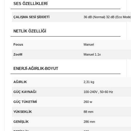
SES ÖZELLİKLERİ
ÇALIŞMA SESİ ŞİDDETİ
36 dB (Normal) 32 dB (Eco Mode
NETLİK ÖZELLİĞİ
Focus
Manuel
ZooM
Manuel 1.1x
ENERJİ-AĞIRLIK-BOYUT
AĞIRLIK
2,31 kg
GÜÇ KAYNAĞI
100-240V , 50-60 Hz
GÜÇ TÜKETİMİ
260 w
YÜKSEKLİK
88 mm
GENİŞLİK
286 mm