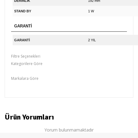
DERİNLİK
192 mm
STAND BY
1 W
GARANTİ
GARANTİ
2 YIL
Filtre Seçenekleri
Kategorilere Göre
Projeksiyon
Markalara Göre
canon
Ürün Yorumları
Yorum bulunmamaktadır